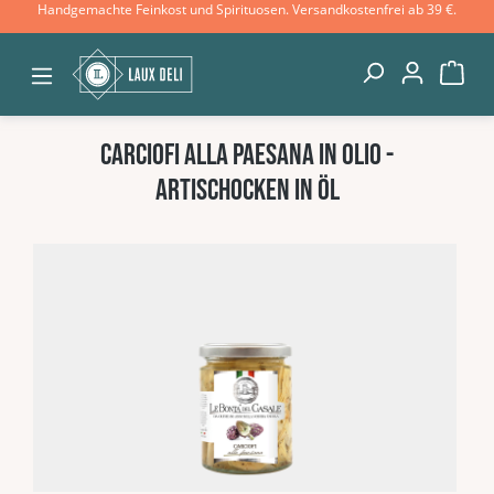
Handgemachte Feinkost und Spirituosen. Versandkostenfrei ab 39 €.
Zum Hauptinhalt springen
War
Carciofi alla Paesana in Olio -
Artischocken in Öl
Bildergalerie überspringen