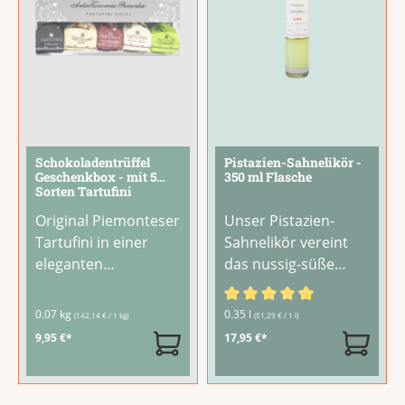
Schokoladentrüffel
Pistazien-Sahnelikör -
Geschenkbox - mit 5
350 ml Flasche
Sorten Tartufini
Original Piemonteser
Unser Pistazien-
Tartufini in einer
Sahnelikör vereint
eleganten
das nussig-süße
Geschenkbox: Fünf
Aroma echter
Sorten
Pistazien mit
Durchschnittliche Bewertu
0.07 kg
0.35 l
(142,14 € / 1 kg)
(51,29 € / 1 l)
handgefertigter
samtiger Sahne.
9,95 €*
17,95 €*
Schokoladentrüffel
Zartgrün und
von Antica
aromatisch – ein
Torroneria
Likör, der nach