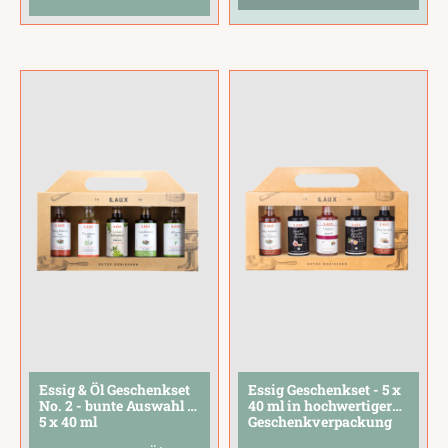
Feige-Dattel Balsam,
Sortiment – von
Himbeer Aperitif und
fruchtig bis cremig,
Passionsfrucht
für jeden Geschmack
Balsam. Eine bunte
das passende
Auswahl für
Genusserlebnis.Perf
Genießer und
ekt als Geschenk für
Hobbyköche.Mit dem
Likörliebhaber, zum
Set entdeckst Du
Geburtstag oder
fünf
...
als
...
Essig & Öl Geschenkset
Essig Geschenkset - 5 x
No. 2 - bunte Auswahl -
40 ml in hochwertiger
5 x 40 ml
Geschenkverpackung