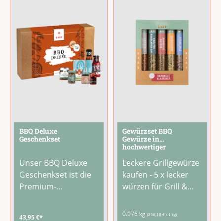
Hobbyköche und
Olivenöl Chili, Essig-
Grill-Fans. Auch zum
Kreation Tomate und
Geburtstag, Einzug
Bier
...
oder als
...
BBQ Deluxe
Gewürzset BBQ
Geschenkset
Gewürze in
hochwertiger
Geschenkverpackung
Unser BBQ Deluxe
Leckere Grillgewürze
Geschenkset ist die
kaufen - 5 x lecker
Premium-
würzen für Grill &
Ausstattung für
BBQDu liebst es für
anspruchsvolle
deine Gäste zu
0.076 kg
(236,18 € / 1 kg)
43,95 €*