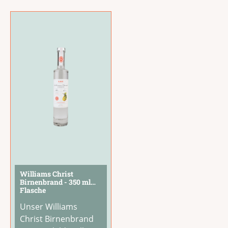
Piemontese aus der
Italien und süßer
Region Langhe. Jede
Verführung
Praline wird aus
schmeckt.Gekühlt
aromatischen
pur ist er ein Genuss,
Haselnüssen,
ebenso auf Eis oder
erlesener
als Topping auf
Schokolade und
Desserts, Panna
feinen Zutaten wie
Cotta und
...
Pistazien und
...
Williams Christ
Birnenbrand - 350 ml
Flasche
Unser Williams
Christ Birnenbrand