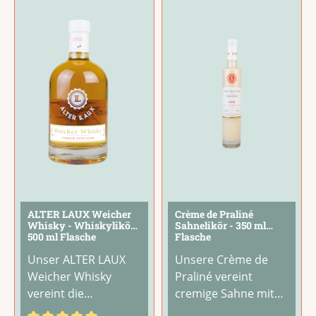
verschmelzen zu
Beerenernte
einem würzigen,
schmeckt.Gekühlt
harmonisch
pur ist er ein Genuss,
abgestimmten
ebenso als fruchtiger
Geschmackserlebnis
Aperitif
...
mit
...
ALTER LAUX Weicher
Crème de Praliné
Whisky - Whiskylikör -
Sahnelikör - 350 ml
500 ml Flasche
Flasche
Unser ALTER LAUX
Unsere Crème de
Weicher Whisky
Praliné vereint
vereint die
cremige Sahne mit
kraftvollen Aromen
dem