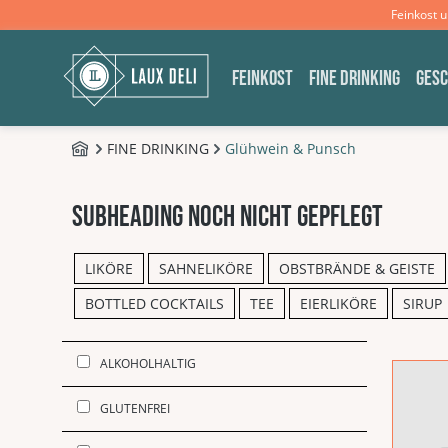
Feinkost 
m Hauptinhalt springen
Zur Suche springen
Zur Hauptnavigation springen
FEINKOST
FINE DRINKING
GES
FINE DRINKING
Glühwein & Punsch
B2C - Shop
subheading noch nicht gepflegt
LIKÖRE
SAHNELIKÖRE
OBSTBRÄNDE & GEISTE
BOTTLED COCKTAILS
TEE
EIERLIKÖRE
SIRUP
ALKOHOLHALTIG
GLUTENFREI