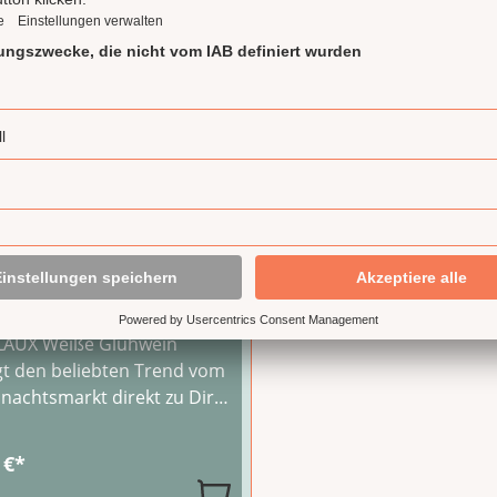
er Glühwein - 1L
sche
LAUX Weiße Glühwein
gt den beliebten Trend vom
nachtsmarkt direkt zu Dir
 Hause. Zubereitet mit
em Weißwein und
 €*
erlichen Gewürzaromen,