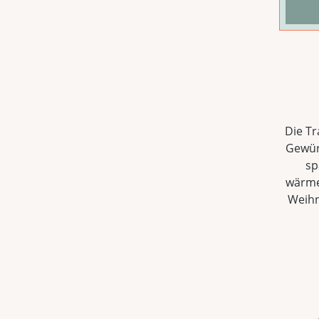
über
zimt
ange
ausfä
trink
Die Tr
Gewürz
sp
wärme
Weihn