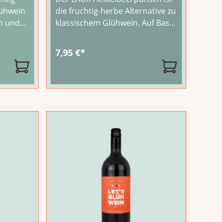
lühwein
die fruchtig-herbe Alternative zu
in und
klassischem Glühwein. Auf Basis
r. Ob
von hochwertigem Rotwein und
cheibe
mit intensivem
7,95 €*
bowle -
Heidelbeergeschmack bringt er
IUM-
sommerlich-fruchtige Aromen
ter
in die kalte Jahreszeit – dabei
.
angenehm mild und nicht zu
süß.Erhitze
...