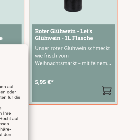
Roter Glühwein - Let's
e
Glühwein - 1L Flasche
Unser roter Glühwein schmeckt
wie frisch vom
ertig
Weihnachtsmarkt – mit feinem
Rotwein und weihnachtlichen
und
Gewürzaromen, dabei
tung von 5 von 5 Sternen
5,95 €*
angenehm fruchtig-würzig und
beim
nicht zu süß. Schon beim Öffnen
n
der Flasche weckt der Duft
 und
Erinnerungen an gemütliche
Adventsfeiern und winterliche
...
n
...