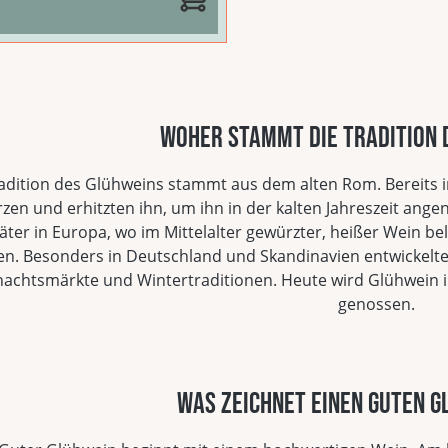
zeugt er mit einem leicht
igen Geschmack, der
nehm wenig süß
llt.Erhitze den
fertigen
...
Woher stammt die Tradition 
adition des Glühweins stammt aus dem alten Rom. Bereits 
en und erhitzten ihn, um ihn in der kalten Jahreszeit angen
äter in Europa, wo im Mittelalter gewürzter, heißer Wein b
n. Besonders in Deutschland und Skandinavien entwickelte 
achtsmärkte und Wintertraditionen. Heute wird Glühwein in
genossen.
Was zeichnet einen guten 