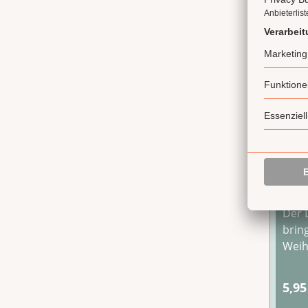
Weiß
Fla
Der 
brin
Weih
nach
fein
5,95
wint