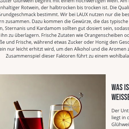
Guter Glühwein beginnt mit einem hochwertigen Wein. Am bes
nhaltiger Rotwein, der halbtrocken bis trocken ist. Die Quali
rundgeschmack bestimmt. Wir bei LAUX nutzen nur die beste
rn zusammen. Dazu kommen die Gewürze, die das typische A
n, Sternanis und Kardamom sollten gut dosiert sein, sodass 
ihn zu überlagern. Frische Zutaten wie Orangenscheiben od
ße und Frische, während etwas Zucker oder Honig den Gesc
in nur leicht erhitzt wird, um den Alkohol und die Aromen 
Zusammenspiel dieser Faktoren führt zu einem wohlbal
Was i
weiss
Der Unt
liegt in
Glühwei