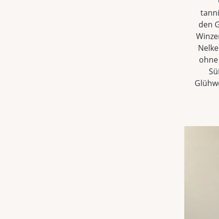
tanni
den G
Winze
Nelke
ohne 
Sü
Glühwe