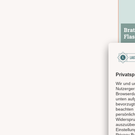
Brat
Fla
Der 
vere
kara
wint
wärm
7,95
Arom
geba
jede
auf 
als H