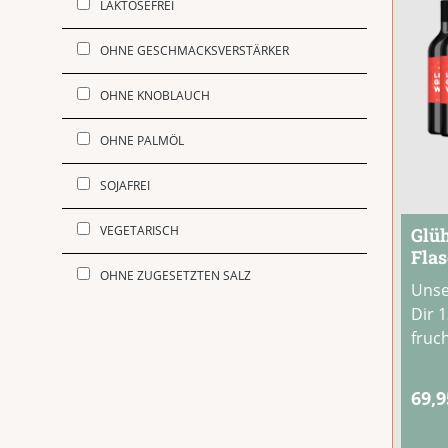
LAKTOSEFREI
OHNE GESCHMACKSVERSTÄRKER
OHNE KNOBLAUCH
OHNE PALMÖL
SOJAFREI
VEGETARISCH
Glüh
Flas
OHNE ZUGESETZTEN SALZ
Unse
Dir 
fruc
zum 
Haus
69,9
Rotw
weih