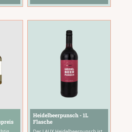
zubereitet, entfaltet er
winterliche Aromen von Nelken
und Zimt – dabei angenehm
ausgewogen, nicht zu
...
Heidelbeerpunsch - 1L
spreis
Flasche
htig
Der LAUX Heidelbeerpunsch ist