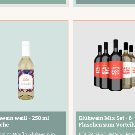
en für den
roten Glühwein, dabei
akteristischen Geschmack
angenehm weniger
tlicher
...
süß.Einfach
...
wein weiß - 250 ml
Glühwein Mix Set - 6
sche
Flaschen zum Vorteil
delica Weiße Glühwein in
EDLER GESCHMACK: Fruc