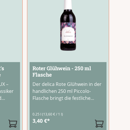
's
Roter Glühwein - 250 ml
e
Flasche
UX –
Der delica Rote Glühwein in der
assiker
handlichen 250 ml Piccolo-
d
Flasche bringt die festliche
men.
Stimmung des
hmack
Weihnachtsmarkts direkt in
0.25 l
(13,60 € / 1 l)
chen
Deine Tasse. Auf Basis von
3,40 €*
hen
ausgewähltem Rotwein