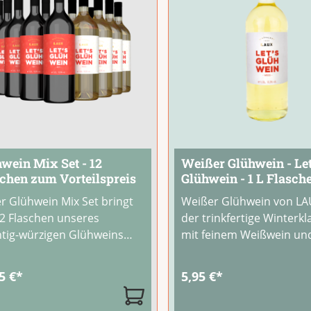
wein Mix Set - 12
Weißer Glühwein - Let
chen zum Vorteilspreis
Glühwein - 1 L Flasch
r Glühwein Mix Set bringt
Weißer Glühwein von LA
12 Flaschen unseres
der trinkfertige Winterkl
htig-würzigen Glühweins
mit feinem Weißwein un
Vorteilspreis direkt nach
winterlichen Gewürzaro
e. Ein ausgewählter
Der leicht zimtige Gesc
5 €*
5,95 €*
ein aus Italien und
macht ihn zur aromatis
nachtliche Gewürzaromen
Alternative zum klassisc