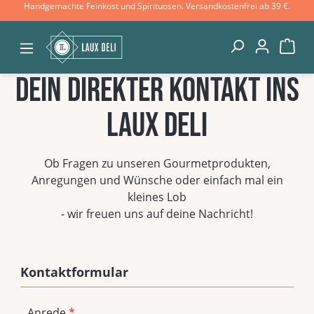
Handgemachte Feinkost und Spirituosen. Versandkostenfrei ab 39 €.
Zum Hauptinhalt springen
War
Dein direkter Kontakt ins
LAUX DELI
Ob Fragen zu unseren Gourmetprodukten,
Anregungen und Wünsche oder einfach mal ein
kleines Lob
- wir freuen uns auf deine Nachricht!
Kontaktformular
Anrede
*