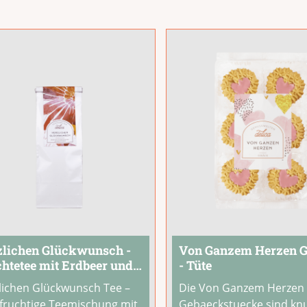
hmackserlebnis.Genieße
Geniesse diesen Tee als
ut gekühlt als
...
wohltuende Auszeit im
...
zlichen Glückwunsch -
Von Ganzem Herzen 
htetee mit Erdbeer und
- Tüte
ge - Tüte
lichen Glückwunsch Tee –
Die Von Ganzem Herzen
 fruchtige Teemischung mit
Gebaeckstuecke sind kn