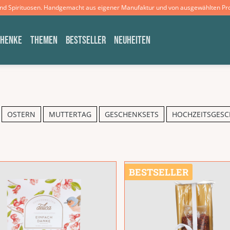
und Spirituosen. Handgemacht aus eigener Manufaktur und von ausgewählten Pr
CHENKE
THEMEN
BESTSELLER
NEUHEITEN
OSTERN
MUTTERTAG
GESCHENKSETS
HOCHZEITSGES
BESTSELLER