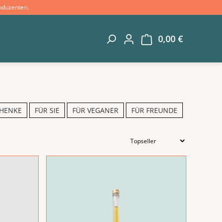
oduzenten.
0,00 €
Warenkorb 
CHENKE
FÜR SIE
FÜR VEGANER
FÜR FREUNDE