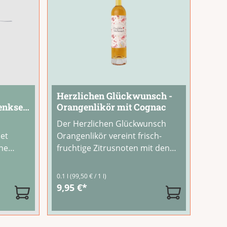
Herzlichen Glückwunsch -
henkset
Orangenlikör mit Cognac
Der Herzlichen Glückwunsch
set
Orangenlikör vereint frisch-
che
fruchtige Zitrusnoten mit den
-
edlen Holznuancen eines feinen
g. Mit
Cognacs. Das Ergebnis ist ein
tung von 4.67 von 5 Sternen
0.1 l
(99,50 € / 1 l)
 ein
charakterstarker Likör in
9,95 €*
hen
goldgelber Farbe mit 40% vol. –
hung
ein Genuss für besondere
sser
Anlässe. Ob zum
...