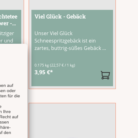
chtetee
Viel Glück - Gebäck
wer -
itziger
Unser Viel Glück
er und
Schneespritzgebäck ist ein
n die
zartes, buttrig-süßes Gebäck mit
, Rote
feiner Puderzuckerglasur. Die
ren
lockere Textur und der
0.175 kg
(22,57 € / 1 kg)
be Note
klassische Buttergeschmack
3,95 €*
d
machen es zu einer liebevollen
 eine
Aufmerksamkeit mit
Glücksbotschaft.Genieße das
Gebäck zum Nachmittagskaffee
oder
...