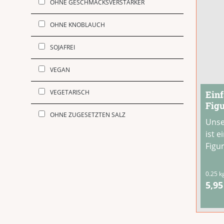
OHNE GESCHMACKSVERSTÄRKER
OHNE KNOBLAUCH
SOJAFREI
VEGAN
VEGETARISCH
Einf
Fig
OHNE ZUGESETZTEN SALZ
Unse
ist 
Figu
Symb
Dank
0.25 k
natü
5,95
Papr
Kurk
Pest