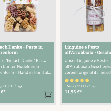
ach Danke - Pasta in
Linguine e Pesto
urenform
all'Arrabbiata - Gesc
mit Pasta &
re "Einfach Danke" Pasta
Unser Linguine e Pesto
Gewürzmischung
ein bunter Nudelmix in
all'Arrabbiata Geschenk
renform – Hand in Hand als
vereint original italienis
ol für Verbundenheit und
Linguine mit einer würzig
barkeit. Vier Farben aus
scharfen Gewürzmischun
Durchschnittliche Bewer
g
(23,80 € / 1 kg)
0.54 kg
(22,13 € / 1 kg)
rlichen Zutaten: Spinat,
edler Schleife verpackt –
 €*
11,95 €*
ika, Rote Bete und
Geschenk, das zum Koc
uma.Schmeckt köstlich mit
einlädt.Die Gewürzmisc
o, Tomatensauce oder
einfach mit warmem Wa