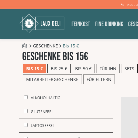
Feinkost 
m Hauptinhalt springen
Zur Suche springen
Zur Hauptnavigation springen
FEINKOST
FINE DRINKING
GES
GESCHENKE
Bis 15 €
B2C - Shop
Geschenke bis 15€
BIS 15 €
BIS 25 €
BIS 50 €
FÜR IHN
SETS
MITARBEITERGESCHENKE
FÜR ELTERN
ALKOHOLHALTIG
GLUTENFREI
LAKTOSEFREI