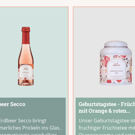
er und
...
quellen lassen und mit
...
beer Secco
Geburtstagstee - Früc
mit Orange & roten
Zuckerherzen - Dose
Erdbeer Secco bringt
Unser Geburtstagstee ist
erliches Prickeln ins Glas.
fruchtiger Früchtetee mi