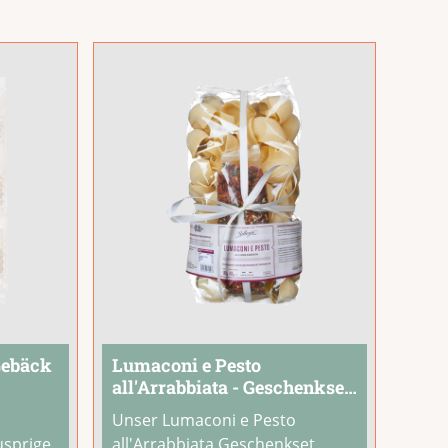
Rosenknospen harmonieren im
Einklang mit der
Natur.Übergieße
...
Gebäck
Lumaconi e Pesto
all'Arrabbiata - Geschenkset
mit Pasta &
Unser Lumaconi e Pesto
Gewürzmischung
usprige
all'Arrabbiata Geschenkset