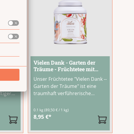
 -
Vielen Dank - Garten der
 &
Träume - Früchtetee mit
Apfel, Johannisbeeren &
rt Dich
Unser Früchtetee "Vielen Dank --
Rosenknospen - Dose
h
Garten der Träume" ist eine
tiger
traumhaft verführerische
Papaya.
Mischung, die Genuss und
 und
Dankbarkeit in einer stilvollen
tung von 4.67 von 5 Sternen
0.1 kg
(89,50 € / 1 kg)
den
Dose vereint. Geröstete
8,95 €*
etee-
Apfelstücke, rote
.
Johannisbeeren und zarte