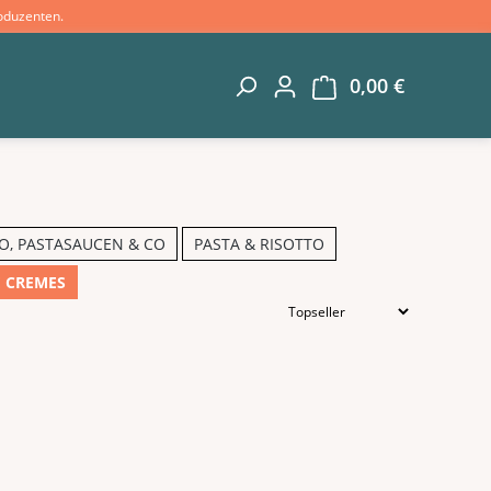
oduzenten.
0,00 €
Warenkorb 
O, PASTASAUCEN & CO
PASTA & RISOTTO
 CREMES