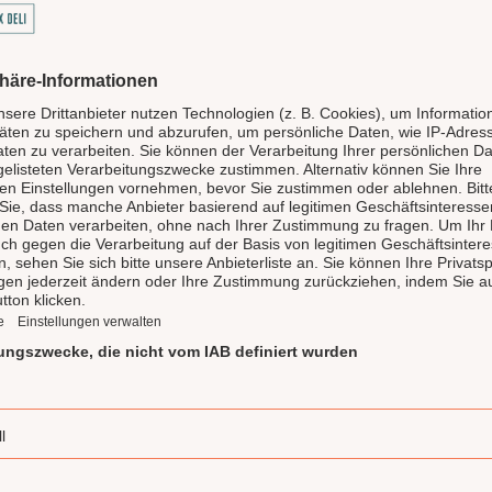
cremig-zarter
...
und
 mehr!