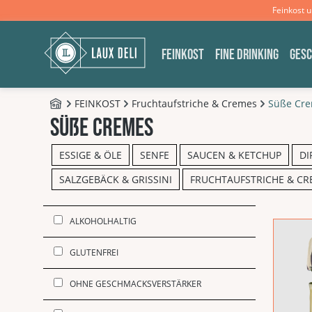
Feinkost 
m Hauptinhalt springen
Zur Suche springen
Zur Hauptnavigation springen
FEINKOST
FINE DRINKING
GES
FEINKOST
Fruchtaufstriche & Cremes
Süße Cr
B2C - Shop
süße cremes
ESSIGE & ÖLE
SENFE
SAUCEN & KETCHUP
DI
SALZGEBÄCK & GRISSINI
FRUCHTAUFSTRICHE & CR
ALKOHOLHALTIG
GLUTENFREI
OHNE GESCHMACKSVERSTÄRKER