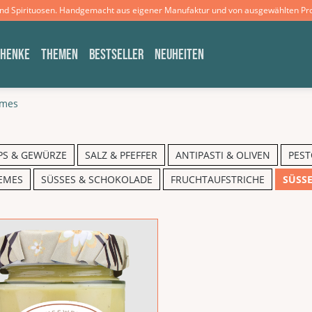
und Spirituosen. Handgemacht aus eigener Manufaktur und von ausgewählten Pr
CHENKE
THEMEN
BESTSELLER
NEUHEITEN
emes
PS & GEWÜRZE
SALZ & PFEFFER
ANTIPASTI & OLIVEN
PEST
EMES
SÜSSES & SCHOKOLADE
FRUCHTAUFSTRICHE
SÜSSE