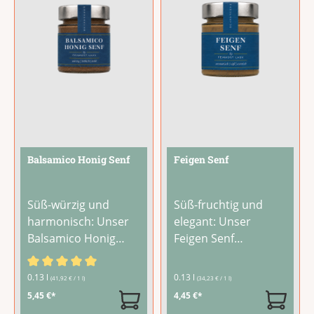
und einem Hauch
Zutat in scharfen
...
Meerrettich
entsteht
...
Balsamico Honig Senf
Feigen Senf
Süß-würzig und
Süß-fruchtig und
harmonisch: Unser
elegant: Unser
Balsamico Honig
Feigen Senf
Senf verbindet fein
verbindet fein
gemahlene
gemahlene
Durchschnittliche Bewertung von 5 von 5 Sternen
0.13 l
0.13 l
(41,92 € / 1 l)
(34,23 € / 1 l)
Senfkörner mit der
Senfkörner mit dem
5,45 €*
4,45 €*
Süße von Honig und
vollmundigen