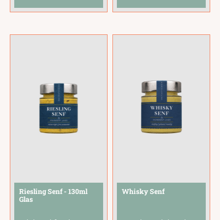
der aromatischen
Geschmack reifer
Tiefe von Balsamico.
Feigen. Mit 25 %
Ein eleganter Senf
Feigenpüree ein
mit einem
milder Senf mit einer
einzigartigen
dezent-süßen,
Geschmacksprofil.Pa
mediterranen
sst hervorragend zu
Note.Er passt
Käse, Schinken,
hervorragend zu
Salaten und
...
Käse, Schinken,
Antipasti und auf
Brot.
...
Riesling Senf - 130ml
Whisky Senf
Glas