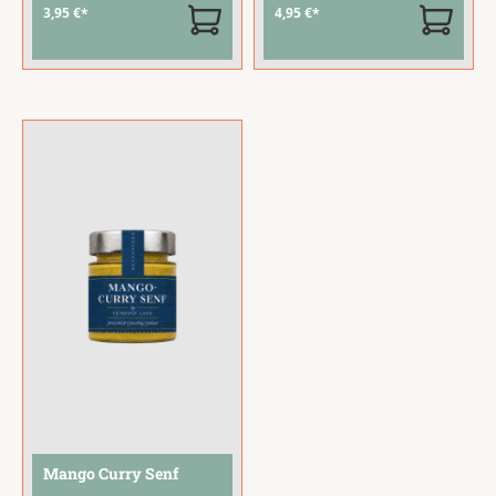
nach bewährter
Senfkörner mit dem
3,95 €*
4,95 €*
Rezeptur. Fein
sonnig-fruchtigen
gemahlene
Aroma von Orangen.
Senfkörner mit einer
Mit 14 %
ausgewogenen
Orangensaftkonzentr
Schärfe und reinem
at und 4 %
Senfgeschmack – der
Orangenschale ein
Alleskönner für jeden
milder Senf mit einer
Tag.Er passt
erfrischenden
hervorragend zu
Zitrusnote.Er passt
Bratwurst, Brotzeit,
...
hervorragend zu
Geflügel,
...
Mango Curry Senf