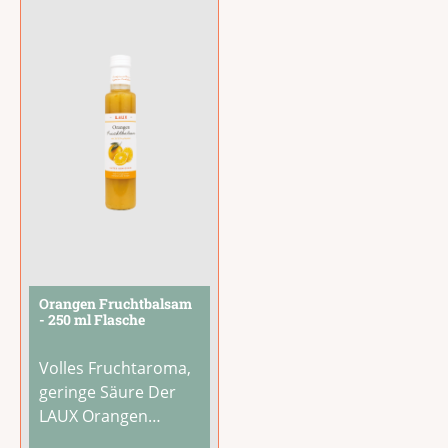
Barkosmos erobert.
Bereits entsteint und
Mit dem VERSOL
sofort
Bianco kommt eine
verzehrfertig.Servier
besonders
e sie als
...
spannende
...
Orangen Fruchtbalsam
- 250 ml Flasche
Volles Fruchtaroma,
geringe Säure Der
LAUX Orangen
Fruchtbalsam