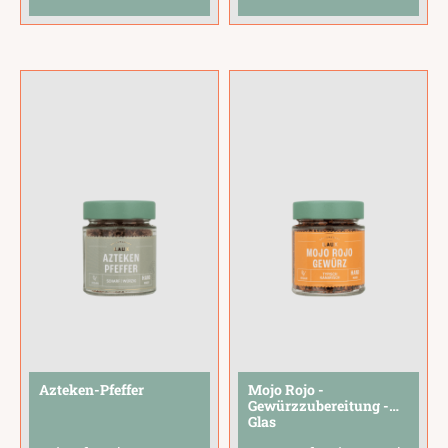
Küche.
hochwertigen
Tomatenflocken,
Olivenöls. Ein
Paprika, Knoblauch
aromatisches Öl, das
und Cayennepfeffer
jedem Gericht eine
sorgen für
sommerlich-frische
angenehme Schärfe
Note verleiht.Es
und mediterranes
verleiht Fisch,
Aroma.Rühre 3
Scampi, Paella,
...
Teelöffel mit etwas
...
Azteken-Pfeffer
Mojo Rojo -
Gewürzzubereitung -
Glas