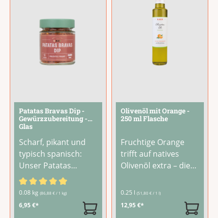
der Ernte von Hand
...
etwas heißem
...
Patatas Bravas Dip -
Olivenöl mit Orange -
Gewürzzubereitung -
250 ml Flasche
Glas
Scharf, pikant und
Fruchtige Orange
typisch spanisch:
trifft auf natives
Unser Patatas
Olivenöl extra – diese
Bravas Dip bringt
Spezialität verbindet
den Geschmack der
eine feine Zitrusnote
Durchschnittliche Bewertung von 4.75 von 5 Sternen
0.08 kg
0.25 l
(86,88 € / 1 kg)
(51,80 € / 1 l)
beliebten Tapas-
mit dem milden
6,95 €*
12,95 €*
Spezialität in Deine
Charakter