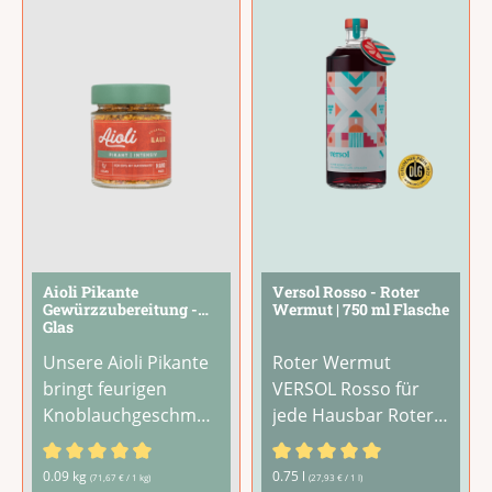
Tomatenflocken,
Zutaten zu
Paprika und
überdecken. Ideal für
Currypulver geben
alle, die ihren
mediterranen
Speisen
...
Charakter.Er
...
Aioli Pikante
Versol Rosso - Roter
Gewürzzubereitung -
Wermut | 750 ml Flasche
Glas
Unsere Aioli Pikante
Roter Wermut
bringt feurigen
VERSOL Rosso für
Knoblauchgeschmac
jede Hausbar Roter
k mit einer
Wermut heißt der
aromatischen
heißeste Trend im
Durchschnittliche Bewertung von 4.67 von 5 Sternen
Durchschnittliche Bewertu
0.09 kg
0.75 l
(71,67 € / 1 kg)
(27,93 € / 1 l)