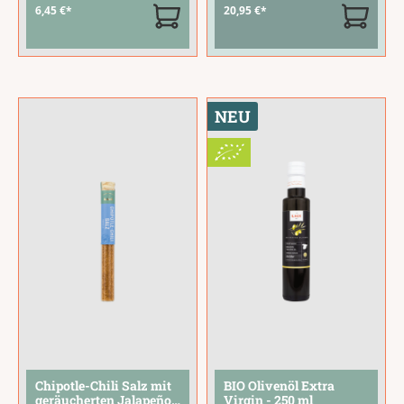
Chilinote. Knoblauch,
aktuellen Bar-
6,45 €*
20,95 €*
Chili und natives
Universum. Mit dem
Olivenöl vereinen
VERSOL Rosso
sich zu einer würzig-
findest du im LAUX
scharfen
DELI eine spannende
Gewürzzubereitung
Sorte, die jede
NEU
für alle, die es
Hausbar bereichert.
intensiver
Mit gutem Grund:
mögen.Rühre 4
Dieser rote Wermut
Teelöffel mit etwas
hebt sich durch
heißem Wasser an
eine
...
und
...
Chipotle-Chili Salz mit
BIO Olivenöl Extra
geräucherten Jalapeños
Virgin - 250 ml