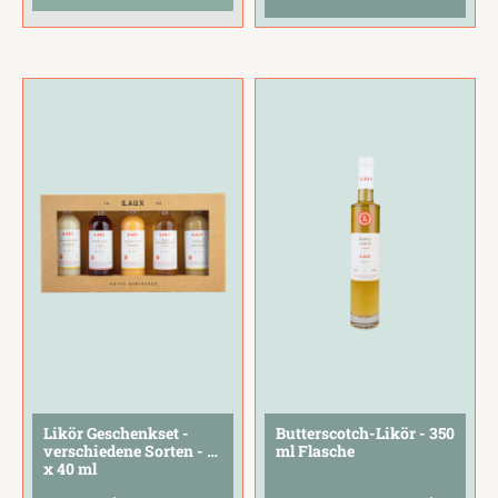
Olivenöl und weitere
dem Aroma edler
Feinkost-
Pralinen und Orange
Spezialitäten für
mit sonnengereifter
authentischen
Frische. Jede Sorte
italienischen
überzeugt durch ihre
Genuss.Das perfekte
einzigartige
Geschenk für alle
Cremigkeit und wird
Italien-Liebhaber
aus erlesenen
und
...
Zutaten in
...
Likör Geschenkset -
Butterscotch-Likör - 350
verschiedene Sorten - 5
ml Flasche
x 40 ml