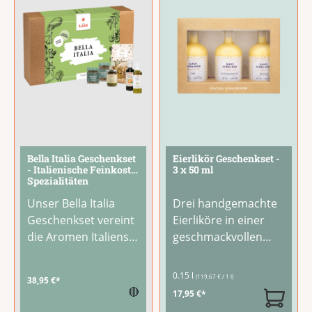
im Abgang. Ein
etwas heißem
...
leckerer
...
Bella Italia Geschenkset
Eierlikör Geschenkset -
- Italienische Feinkost-
3 x 50 ml
Spezialitäten
Unser Bella Italia
Drei handgemachte
Geschenkset vereint
Eierliköre in einer
die Aromen Italiens
geschmackvollen
in einer großzügigen
Geschenkverpackun
Geschenkbox:
g: Pur mit feiner
0.15 l
(119,67 € / 1 l)
38,95 €*
Italienische Pasta,
Vanillenote,
🔴
17,95 €*
Tomatensaucen,
Schokotrüffel mit