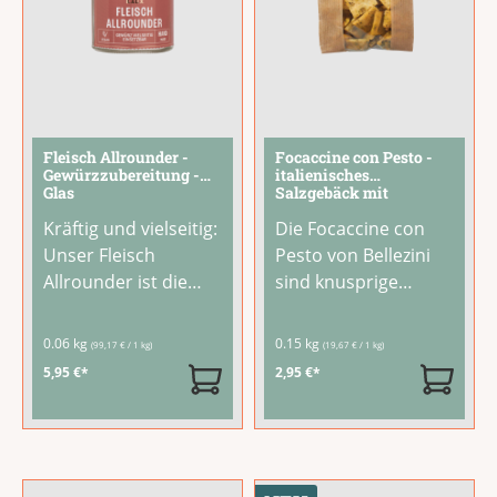
Fleisch Allrounder -
Focaccine con Pesto -
Gewürzzubereitung -
italienisches
Glas
Salzgebäck mit
Basilikum und
Kräftig und vielseitig:
Die Focaccine con
Parmesankäse
Unser Fleisch
Pesto von Bellezini
Allrounder ist die
sind knusprige
perfekte
italienische
Gewürzzubereitung
Salzgebäck-
0.06 kg
0.15 kg
(99,17 € / 1 kg)
(19,67 € / 1 kg)
für alle Fleischsorten.
Spezialitäten mit
5,95 €*
2,95 €*
Eine aromatische
feinem Basilikum-
Mischung aus
Aroma und
Paprika,
Parmesankäse. Aus
Röstzwiebeln,
Hartweizenmehl und
Knoblauch und
nativem Olivenöl