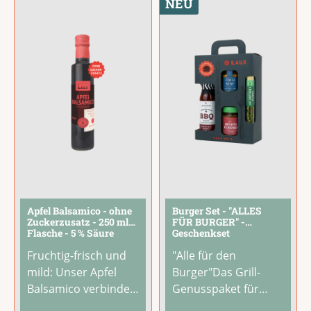
NEU
Kräutern, die Rind,
extra nach original
Schwein, Geflügel
italienischer
und Wild
Rezeptur hergestellt
gleichermaßen
-- ein Stück
verfeinert.Streue ihn
mediterranes
...
einfach vor
...
Apfel Balsamico - ohne
Burger Set - "ALLES
Zuckerzusatz - 250 ml
FÜR BURGER" -
Flasche - 5 % Säure
Geschenkset
Fruchtig-frisch und
"Alle für den
mild: Unser Apfel
Burger"Das Grill-
Balsamico verbindet
Genusspaket für
die natürliche
echte BBQ-FansMit