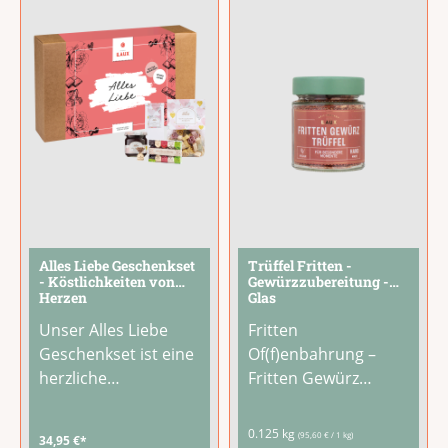
aromatischen
verleihen Fleisch,
Erlebnis für Trüffel-
Gemüse
...
Liebhaber.Besonders
aromatisch
...
Alles Liebe Geschenkset
Trüffel Fritten -
- Köstlichkeiten von
Gewürzzubereitung -
Herzen
Glas
Unser Alles Liebe
Fritten
Geschenkset ist eine
Of(f)enbahrung –
herzliche
Fritten Gewürz
Zusammenstellung
Trüffel Alles Gute
aus Feinkost-
kommt von LAUX. Ob
0.125 kg
(95,60 € / 1 kg)
34,95 €*