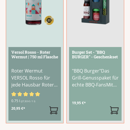
feste Biss. In der
...
Versol Rosso - Roter
Burger Set - "BBQ
Wermut | 750 ml Flasche
BURGER" - Geschenkset
Roter Wermut
"BBQ Burger"Das
VERSOL Rosso für
Grill-Genusspaket für
jede Hausbar Roter
echte BBQ-FansMit
Wermut heißt der
diesem Set wird
heißeste Trend im
jeder Grillabend zum
Durchschnittliche Bewertung von 5 von 5 Sternen
0.75 l
(27,93 € / 1 l)
19,95 €*
aktuellen Bar-
Geschmackserlebnis.
20,95 €*
Universum. Mit dem
Vier perfekt
VERSOL Rosso
aufeinander
findest du im LAUX
abgestimmte
...