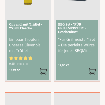
Olivenöl mit Trüffel -
BBQ Set - "FÜR
250 ml Flasche
GRILLMEISTER" -
Geschenkset
Ein paar Tropfen
"Für Grillmeister" Set
unseres Olivenöls
– Die perfekte Würze
mit Trüffel
für jedes BBQMit
verwandeln ein
diesem Grill-
schlichtes Gericht in
Klassiker Set gelingt
Durchschnittliche Bewertung von 4.67 von 5 Sternen
0.25 l
(59,80 € / 1 l)
19,95 €*
ein besonderes
jedes Grillgericht im
14,95 €*
Gaumenvergnügen.
Handumdrehen. Vier
Goldgelbes Olivenöl
perfekt aufeinander
nativ extra verbindet
abgestimmte
sich mit einer
Feinkostprodukte
intensiven
aus der LAUX
Trüffelnote zu einem
Manufaktur