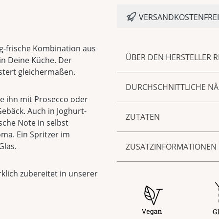
VERSANDKOSTENFREI 
ig-frische Kombination aus
ÜBER DEN HERSTELLER 
in Deine Küche. Der
tert gleichermaßen.
Hier hat guter Geschmac
DURCHSCHNITTLICHE N
Produktideen entstammt
ße ihn mit Prosecco oder
Familienrezepten aus fü
Energie/Brennwert 1098,0
ebäck. Auch in Joghurt-
RITTERGUT VALENBROOK. Un
ZUTATEN
Fett 0,50 g
sche Note in selbst
jedoch immer wieder krea
davon gesättigte Fettsäu
ma. Ein Spritzer im
Geschmackserlebnis mit Z
Wasser, Zucker, Glukoses
Kohlenhydrate 64,00 g
Glas.
ZUSATZINFORMATIONEN
verschiedenen Bio-Produ
15%, Basilikum 2%.
davon Zucker 42,00 g
Eiweiß 0,50 g
Produktnummer:
33100
klich zubereitet in unserer
Salz 0,01 g
Herkunftsland
Deutschl
Verantwortlicher Lebe
Laux GmbH