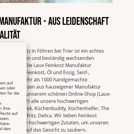
 Manufaktur - Aus Leidenschaft
alität
tur mit Sitz in Föhren bei Trier ist ein echtes
n innovativsten und beständig wachsenden
utschland. Die Laux Feinkost Manufaktur
hwertige Feinkost, Öl und Essig, Senf-,
ituosen. Mehr als 1000 handgemachte
önte Spirituosen aus hauseigener Manufaktur
eitet und in unserem schönen Online-Shop (Laux-
eli Shop führt alle unsere hochwertigen
rgut Valenbrook, Küchenbuddy, Küchenhelfer, The
Fao, Saucenfritz, Delica. Wir lieben Feinkost
it qualitativ hochwertigen Zutaten, um unseren
n Lächeln auf das Gesicht zu zaubern.