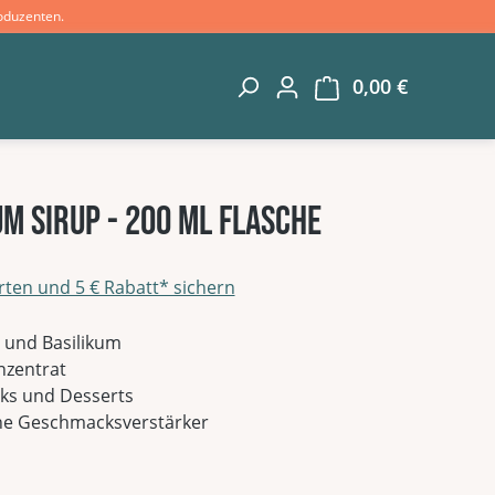
oduzenten.
0,00 €
Warenkorb 
m Sirup - 200 ml Flasche
rten und 5 € Rabatt* sichern
g von 4.67 von 5 Sternen
e und Basilikum
nzentrat
nks und Desserts
hne Geschmacksverstärker