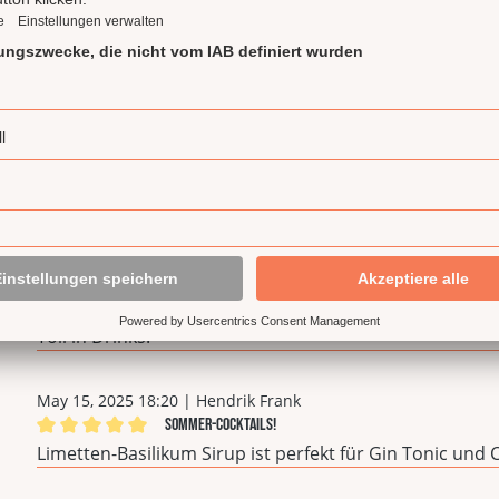
3
Bewertungen
rnen
March 6, 2026 12:30 | KaiB
Klasse!
Bewertung mit 4 von 5 Sternen
Kaufe ich wieder.
November 28, 2025 14:45 | Marco
Erfrischend
Bewertung mit 5 von 5 Sternen
Toll in Drinks.
May 15, 2025 18:20 | Hendrik Frank
Sommer-Cocktails!
Bewertung mit 5 von 5 Sternen
Limetten-Basilikum Sirup ist perfekt für Gin Tonic und 