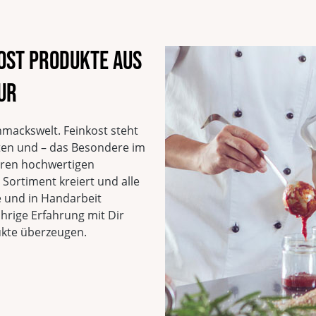
Europa-Allee, 29
54343 Föhren
Deutschland
kost Produkte aus
EAN
4260072389908
Vegan
ur
Glutenfrei
Vegetarisch
Ohne Knoblauch
hmackswelt. Feinkost steht
Sojafrei
ten und – das Besondere im
Ohne Geschmacksverst
seren hochwertigen
ohne zugesetzten Salz
Sortiment kreiert und alle
Ohne Palmöl
 und in Handarbeit
Laktosefrei
ährige Erfahrung mit Dir
ukte überzeugen.