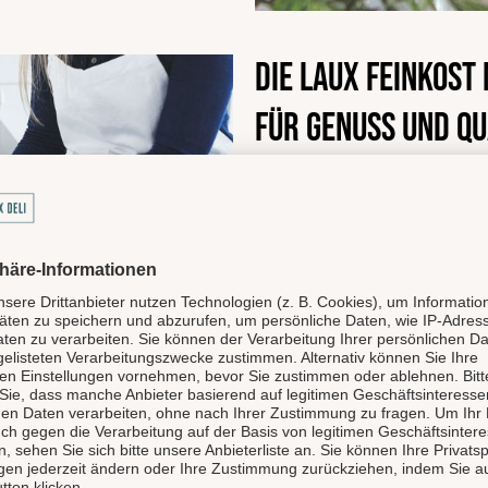
Die LAUX Feinkost
für Genuss und Qu
Unsere LAUX Feinkost Manufak
Highlight und gehört zu de
Feinkostmanufakturen in De
produziert handgemachte hoc
Gewürzmischungen und Spir
Delikatessen und preisgekr
werden hier mit Liebe zuber
Deli) vertrieben. Der LAUX D
Eigenmarken, wie die Ritte
Deli Garage, Bellezini, Lapp&
Produkte und arbeiten nur m
Kunden mit jedem Produkt ei