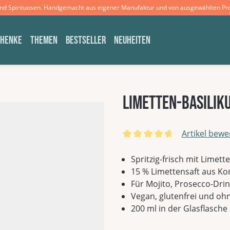
und Spirituosen. Handgemacht aus eigener Manufaktur und von ausgewählten Pr
CHENKE
THEMEN
BESTSELLER
NEUHEITEN
Limetten-Basiliku
Artikel bewe
Durchschnittliche Bewertun
Spritzig-frisch mit Limett
15 % Limettensaft aus Ko
Für Mojito, Prosecco-Dri
Vegan, glutenfrei und o
200 ml in der Glasflasche