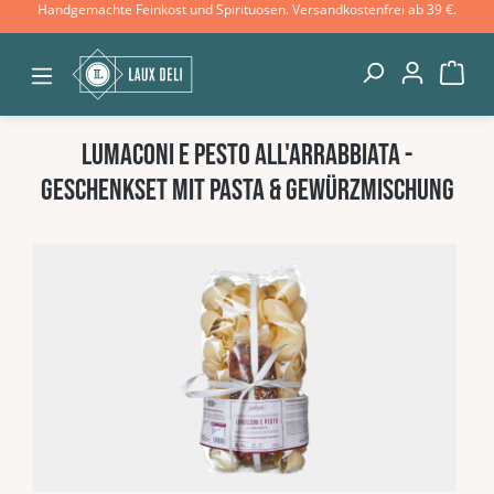
Handgemachte Feinkost und Spirituosen. Versandkostenfrei ab 39 €.
Zum Hauptinhalt springen
War
Lumaconi e Pesto all'Arrabbiata -
Geschenkset mit Pasta & Gewürzmischung
Bildergalerie überspringen