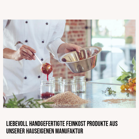
54343 Föhren
Deutschland
Wassertemperatur
100 °C
Kochzeit in Minuten
11
EAN
4013149157388
Vegan
Vegetarisch
Sojafrei
Ohne Geschmacksverstärker
ohne zugesetzten Salz
Mit natürlicher Süße
Ohne Palmöl
Laktosefrei
Liebevoll handgefertigte Feinkost Produkte aus
unserer hauseigenen Manufaktur