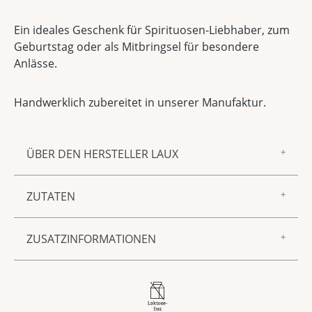
Ein ideales Geschenk für Spirituosen-Liebhaber, zum
Geburtstag oder als Mitbringsel für besondere
Anlässe.
Handwerklich zubereitet in unserer Manufaktur.
ÜBER DEN HERSTELLER LAUX
Zur Marke LAUX gehören feinster Essig und Öl,
ZUTATEN
Gewürzmischungen, Saucen und Senf sowie
Spirituosen und Liköre – aus unserer
Haselnuss Spirituose: Enthält SCHALENFRÜCHTE.
hauseigenen Manufaktur in Föhren. Allen
ZUSATZINFORMATIONEN
gemeinsam sind ein unnachahmlich guter
Geschmack, beste Zutaten und die sorgfältige,
Produktnummer:
11512
handwerkliche Verarbeitung. Mit anderen
Alkoholgehalt
40 % vol
Worten: Wir kreieren leckere Feinkost und