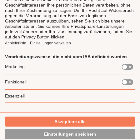
LAUX DELI
SERVICE
GENIESSEN
UNSERE LIEBLINGE
Impressum
Datenschutz
AGB
Widerrufsrecht
Gewinnspiel-Teilnahmebedingung
* Alle Preise inkl. gesetzl. Mehrwertsteuer zzgl.
Versandkosten
und ggf.
Nachnahmegebühren, wenn nicht anders angegeben.
Made with 🧡 by LAUX