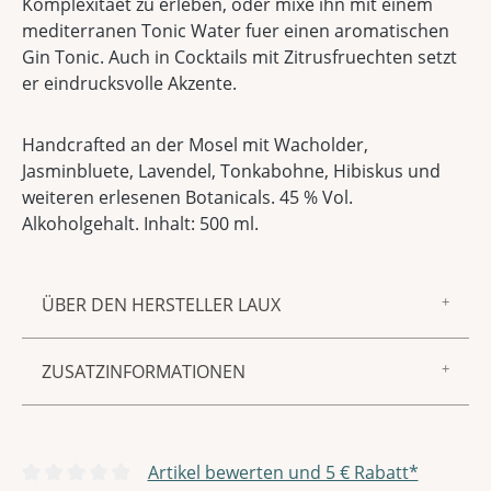
Komplexitaet zu erleben, oder mixe ihn mit einem
mediterranen Tonic Water fuer einen aromatischen
Gin Tonic. Auch in Cocktails mit Zitrusfruechten setzt
er eindrucksvolle Akzente.
Handcrafted an der Mosel mit Wacholder,
Jasminbluete, Lavendel, Tonkabohne, Hibiskus und
weiteren erlesenen Botanicals. 45 % Vol.
Alkoholgehalt. Inhalt: 500 ml.
ÜBER DEN HERSTELLER LAUX
Zur Marke LAUX gehören feinster Essig und Öl,
ZUSATZINFORMATIONEN
Gewürzmischungen, Saucen und Senf sowie
Spirituosen und Liköre – aus unserer
Produktnummer:
5005996
hauseigenen Manufaktur in Föhren. Allen
gemeinsam sind ein unnachahmlich guter
Alkoholgehalt
45 % vol
Artikel bewerten und 5 € Rabatt*
Geschmack, beste Zutaten und die sorgfältige,