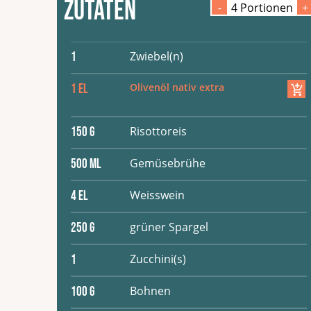
Zutaten
-
4
Portion
en
+
Zwiebel(n)
1
Olivenöl nativ extra
1
EL
Risottoreis
150
G
Gemüsebrühe
500
ML
Weisswein
4
EL
grüner Spargel
250
G
Zucchini(s)
1
Bohnen
100
G