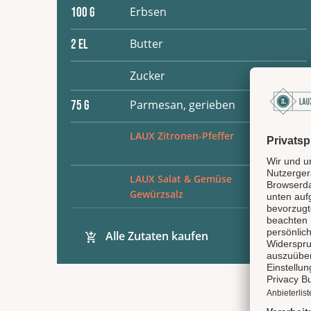
Erbsen
100
G
Butter
2
EL
Zucker
Parmesan, gerieben
75
G
LAUX Zitronen-Pfeffer
LAUX Salat & Gemüse
Gewürzsalz
Alle Zutaten kaufen