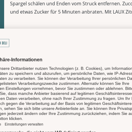
Spargel schälen und Enden vom Struck entfernen. Zucch
und etwas Zucker für 5 Minuten anbraten. Mit LAUX Zit
SCHRITT 5
Risotto mit Gemüse und Parmesan gut vermischen.
LAUX DELI TEAM
Wir zeigen dir unsere Liebli
internationale Küche, mit Fisc
Veggie bis Vegan und von Cock
gekocht, gebacken oder gebra
lecker!