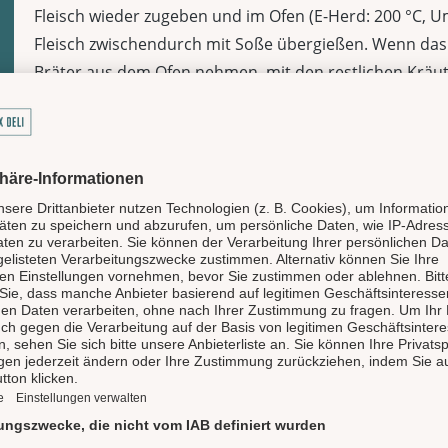
Fleisch wieder zugeben und im Ofen (E-Herd: 200 °C, Uml
Fleisch zwischendurch mit Soße übergießen. Wenn das 
Bräter aus dem Ofen nehmen, mit den restlichen Kräut
warmes Baguette oder auch ein knackiger Salat.
LAUX DELI TEAM
Wir zeigen dir unsere Liebli
internationale Küche, mit Fisc
Veggie bis Vegan und von Cock
gekocht, gebacken oder gebra
lecker!
156 Rezepte