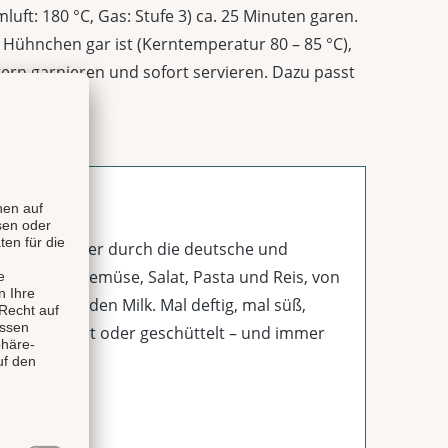
uft: 180 °C, Gas: Stufe 3) ca. 25 Minuten garen.
Hühnchen gar ist (Kerntemperatur 80 – 85 °C),
ern garnieren und sofort servieren. Dazu passt
ngsrezepte quer durch die deutsche und
h, Fleisch, Gemüse, Salat, Pasta und Reis, von
tail bis Golden Milk. Mal deftig, mal süß,
ten, gerührt oder geschüttelt – und immer