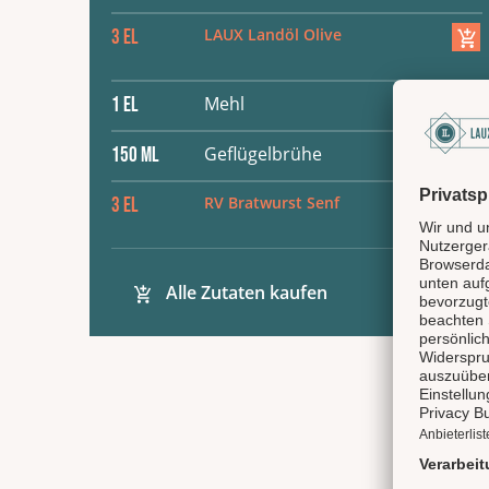
LAUX Landöl Olive
3
EL
Mehl
1
EL
Geflügelbrühe
150
ML
RV Bratwurst Senf
3
EL
Alle Zutaten kaufen