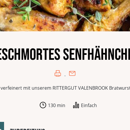
eschmortes Senfhähnch
erfeinert mit unserem RITTERGUT VALENBROOK Bratwurst 
130 min
Einfach