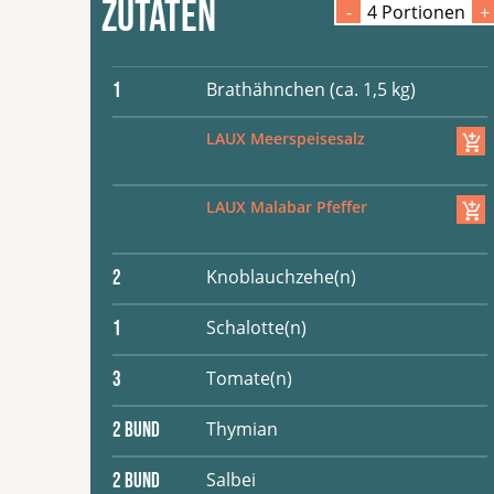
Zutaten
-
4
Portion
en
+
Brathähnchen (ca. 1,5 kg)
1
LAUX Meerspeisesalz
LAUX Malabar Pfeffer
Knoblauchzehe(n)
2
Schalotte(n)
1
Tomate(n)
3
Thymian
2
Bund
Salbei
2
Bund