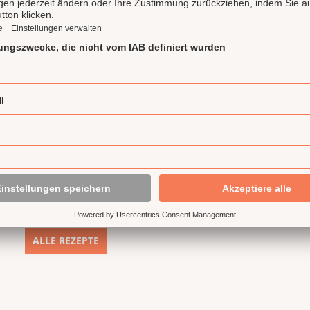
internationale Küche, mit Fisc
Veggie bis Vegan und von Cock
gekocht, gebacken oder gebra
lecker!
156 Rezepte
ALLE REZEPTE