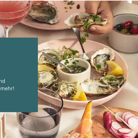
und
 mehr!