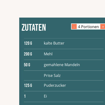
Zutaten
-
4
Portion
en
+
kalte Butter
120
G
Mehl
200
G
gemahlene Mandeln
50
G
Prise Salz
Puderzucker
125
G
Ei
1