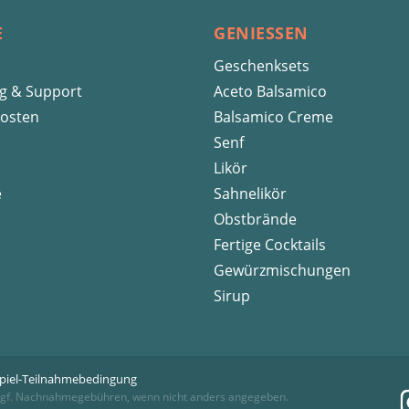
E
GENIESSEN
Geschenksets
ng & Support
Aceto Balsamico
osten
Balsamico Creme
Senf
Likör
e
Sahnelikör
Obstbrände
Fertige Cocktails
Gewürzmischungen
Sirup
piel-Teilnahmebedingung
gf. Nachnahmegebühren, wenn nicht anders angegeben.