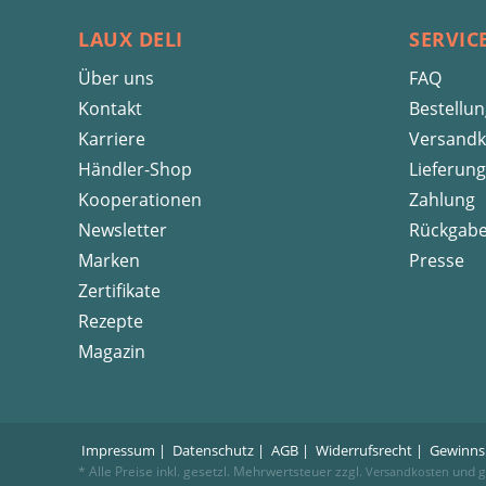
LAUX DELI
SERVIC
Über uns
FAQ
Kontakt
Bestellu
Karriere
Versandk
Händler-Shop
Lieferung
Kooperationen
Zahlung
Newsletter
Rückgab
Marken
Presse
Zertifikate
Rezepte
Magazin
Impressum
Datenschutz
AGB
Widerrufsrecht
Gewinns
* Alle Preise inkl. gesetzl. Mehrwertsteuer zzgl.
und g
Versandkosten