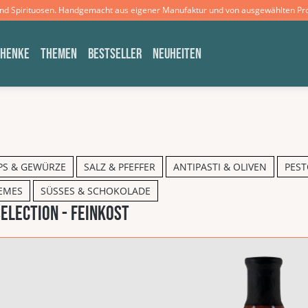
und Spirituosen. Handgemacht aus eigener Manufaktur und von ausgewählten Pr
CHENKE
THEMEN
BESTSELLER
NEUHEITEN
PS & GEWÜRZE
SALZ & PFEFFER
ANTIPASTI & OLIVEN
PEST
EMES
SÜSSES & SCHOKOLADE
ELECTION - Feinkost
galerie überspringen