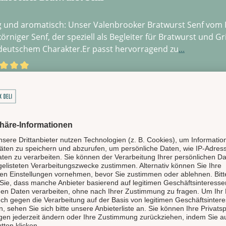
g und aromatisch: Unser Valenbrooker Bratwurst Senf vom Ri
örniger Senf, der speziell als Begleiter für Bratwurst und Gr
eutschem Charakter.Er passt hervorragend zu
...
schnittliche Bewertung von 4.83 von 5 Sternen
25,95 € / 1 l)
 €*