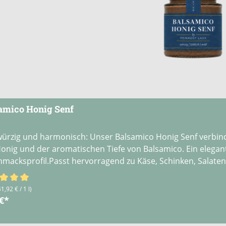
amico Honig Senf
ürzig und harmonisch: Unser Balsamico Honig Senf verbind
onig und der aromatischen Tiefe von Balsamico. Ein elegant
macksprofil.Passt hervorragend zu Käse, Schinken, Salate
schnittliche Bewertung von 5 von 5 Sternen
41,92 € / 1 l)
 €*