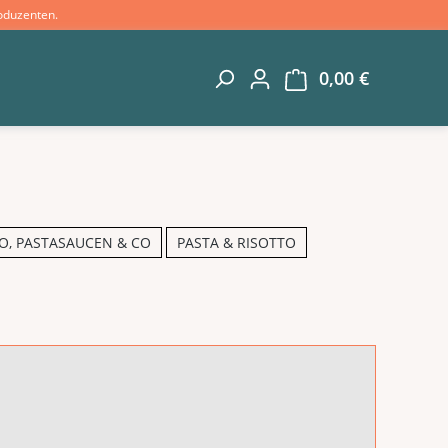
oduzenten.
0,00 €
Warenkorb 
O, PASTASAUCEN & CO
PASTA & RISOTTO