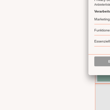
Feig
Süß-f
Gesch
passt
0.13 l
(
4,45