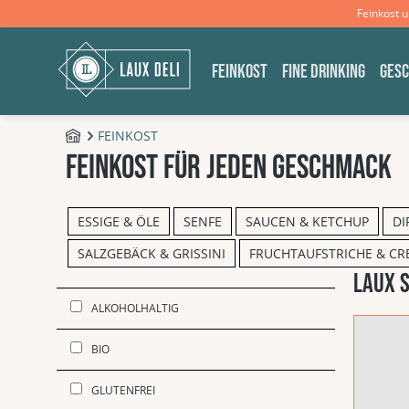
Feinkost 
m Hauptinhalt springen
Zur Suche springen
Zur Hauptnavigation springen
FEINKOST
FINE DRINKING
GES
FEINKOST
B2C - Shop
Feinkost für jeden Geschmack
ESSIGE & ÖLE
SENFE
SAUCEN & KETCHUP
DI
SALZGEBÄCK & GRISSINI
FRUCHTAUFSTRICHE & CR
LAUX S
Produkt
ALKOHOLHALTIG
BIO
GLUTENFREI