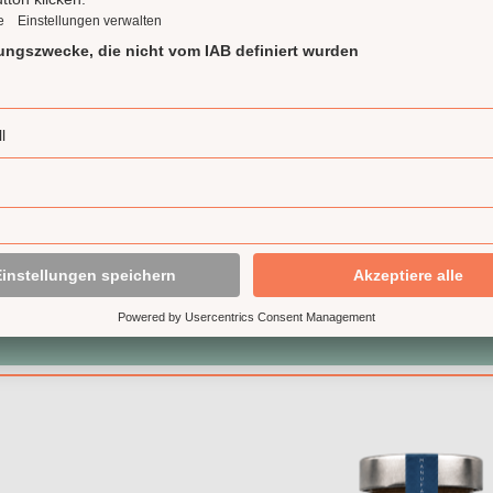
en Senf
ruchtig und elegant: Unser Feigen Senf verbindet fein gem
mack reifer Feigen. Mit 25 % Feigenpüree ein milder Senf m
 hervorragend zu Käse, Schinken, Antipasti und auf Brot.
...
34,23 € / 1 l)
 €*