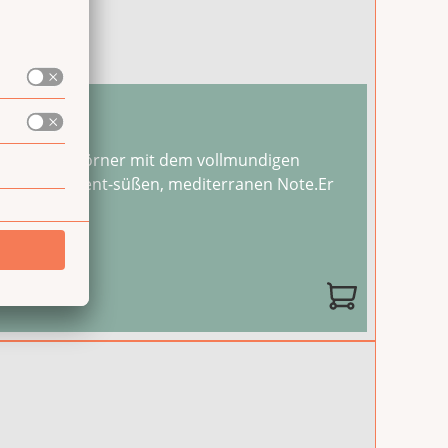
ahlene Senfkörner mit dem vollmundigen
it einer dezent-süßen, mediterranen Note.Er