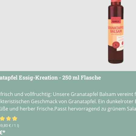
atapfel Essig-Kreation - 250 ml Flasche
frisch und vollfruchtig: Unsere Granatapfel Balsam vereint
kteristischen Geschmack von Granatapfel. Ein dunkelrote
üße und herber Frische.Passt hervorragend zu grünem Sala
schnittliche Bewertung von 4.67 von 5 Sternen
39,80 € / 1 l)
 €*