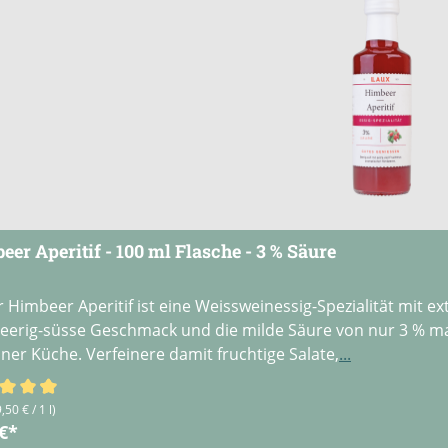
er Aperitif - 100 ml Flasche - 3 % Säure
 Himbeer Aperitif ist eine Weissweinessig-Spezialität mit 
eerig-süsse Geschmack und die milde Säure von nur 3 % mach
iner Küche. Verfeinere damit fruchtige Salate,
...
schnittliche Bewertung von 4.67 von 5 Sternen
,50 € / 1 l)
 €*