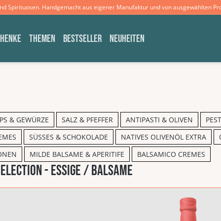
und Spirituosen. Handgemacht aus eigener Manufaktur und von ausgewählten Pr
CHENKE
THEMEN
BESTSELLER
NEUHEITEN
IPS & GEWÜRZE
SALZ & PFEFFER
ANTIPASTI & OLIVEN
PES
EMES
SÜSSES & SCHOKOLADE
NATIVES OLIVENÖL EXTRA
IONEN
MILDE BALSAME & APERITIFE
BALSAMICO CREMES
ELECTION - Essige / Balsame
galerie überspringen