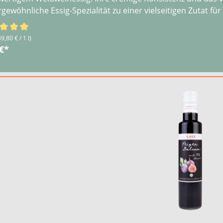
gewöhnliche Essig-Spezialität zu einer vielseitigen Zutat für
schnittliche Bewertung von 5 von 5 Sternen
39,80 € / 1 l)
 €*