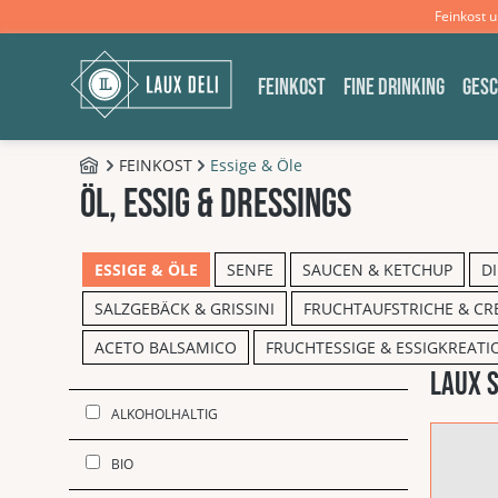
Feinkost 
m Hauptinhalt springen
Zur Suche springen
Zur Hauptnavigation springen
FEINKOST
FINE DRINKING
GES
FEINKOST
Essige & Öle
B2C - Shop
öl, essig & dressings
ESSIGE & ÖLE
SENFE
SAUCEN & KETCHUP
D
SALZGEBÄCK & GRISSINI
FRUCHTAUFSTRICHE & CR
ACETO BALSAMICO
FRUCHTESSIGE & ESSIGKREAT
LAUX S
Produkt
ALKOHOLHALTIG
BIO