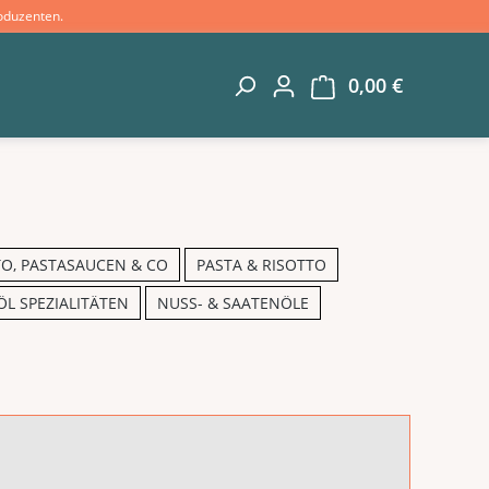
oduzenten.
0,00 €
Warenkorb 
TO, PASTASAUCEN & CO
PASTA & RISOTTO
ÖL SPEZIALITÄTEN
NUSS- & SAATENÖLE