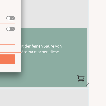
 % Säure
r Datteln mit der feinen Säure von
 vollmundige Aroma machen diese
 die
...