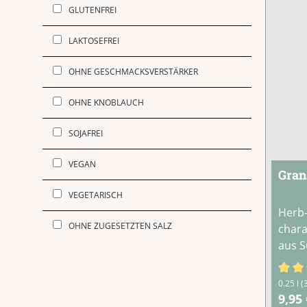
GLUTENFREI
LAKTOSEFREI
OHNE GESCHMACKSVERSTÄRKER
OHNE KNOBLAUCH
SOJAFREI
VEGAN
Gran
VEGETARISCH
Herb-
OHNE ZUGESETZTEN SALZ
chara
aus S
Durch
0.25 l
(
9,95