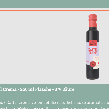
el Crema - 250 ml Flasche - 3 % Säure
aux Dattel Crema verbindet die natürliche Süße aromatische
ertigem Weißweinessig. Ihre cremige Konsistenz und das