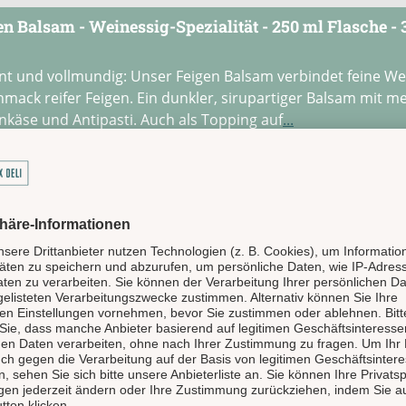
en Balsam - Weinessig-Spezialität - 250 ml Flasche - 
nt und vollmundig: Unser Feigen Balsam verbindet feine We
mack reifer Feigen. Ein dunkler, sirupartiger Balsam mit me
nkäse und Antipasti. Auch als Topping auf
...
schnittliche Bewertung von 4.67 von 5 Sternen
39,80 € / 1 l)
 €*