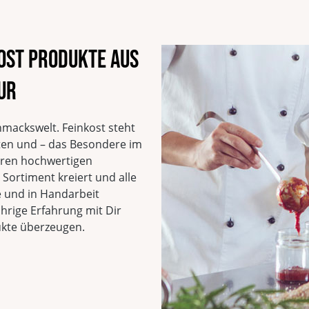
Verantwortlicher Lebe
Laux GmbH
Europa-Allee, 29
kost Produkte aus
54343 Föhren
Deutschland
ur
EAN
4013149161415
Vegan
Vegetarisch
hmackswelt. Feinkost steht
Sojafrei
ten und – das Besondere im
Ohne Geschmacksverst
seren hochwertigen
Mit natürlicher Süße
Sortiment kreiert und alle
Laktosefrei
 und in Handarbeit
ährige Erfahrung mit Dir
ukte überzeugen.