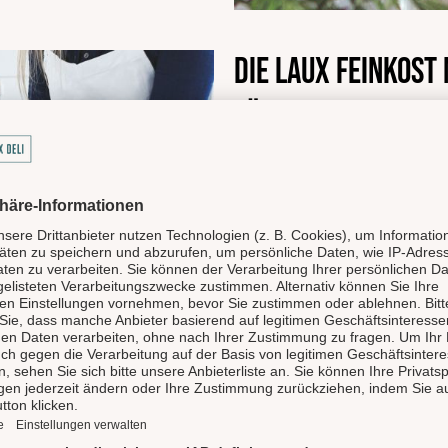
Die LAUX Feinkost
für Genuss und Qu
Unsere LAUX Feinkost Manufak
Highlight und gehört zu de
Feinkostmanufakturen in De
produziert handgemachte hoc
Gewürzmischungen und Spir
Delikatessen und preisgekr
werden hier mit Liebe zuber
Deli) vertrieben. Der LAUX D
Eigenmarken, wie die Ritte
Deli Garage, Bellezini, Lapp&
Produkte und arbeiten nur m
Kunden mit jedem Produkt ei