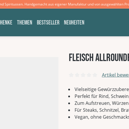
und Spirituosen. Handgemacht aus eigener Manufaktur und von ausgewählten Pr
CHENKE
THEMEN
BESTSELLER
NEUHEITEN
Fleisch Allround
Artikel bewe
Durchschnittliche Bewertun
Vielseitige Gewürzzuberei
Perfekt für Rind, Schwein
Zum Aufstreuen, Würzen 
Für Steaks, Schnitzel, Bra
Vegan, ohne Geschmacksv