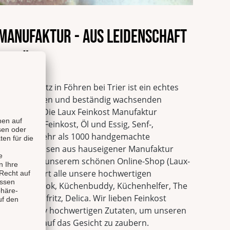
 Manufaktur - Aus Leidenschaft
alität
tur mit Sitz in Föhren bei Trier ist ein echtes
n innovativsten und beständig wachsenden
utschland. Die Laux Feinkost Manufaktur
hwertige Feinkost, Öl und Essig, Senf-,
ituosen. Mehr als 1000 handgemachte
önte Spirituosen aus hauseigener Manufaktur
eitet und in unserem schönen Online-Shop (Laux-
eli Shop führt alle unsere hochwertigen
rgut Valenbrook, Küchenbuddy, Küchenhelfer, The
Fao, Saucenfritz, Delica. Wir lieben Feinkost
it qualitativ hochwertigen Zutaten, um unseren
n Lächeln auf das Gesicht zu zaubern.