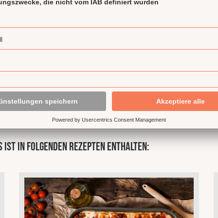
Keine Bewertungen gefunden. Bewerte dieses Produkt als Erste*r u
n
 ist in folgenden Rezepten enthalten: