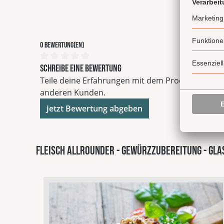
0 Bewertung(en)
Durchschnittliche Bewertung von 0 von 5 Sterne
Schreibe eine Bewertung
Teile deine Erfahrungen mit dem Produkt mit
anderen Kunden.
Jetzt Bewertung abgeben
Fleisch Allrounder - Gewürzzubereitung - Glas