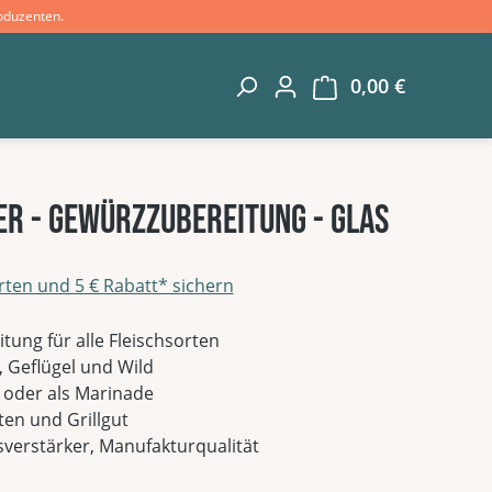
oduzenten.
0,00 €
Warenkorb 
er - Gewürzzubereitung - Glas
rten und 5 € Rabatt* sichern
g von 0 von 5 Sternen
tung für alle Fleischsorten
, Geflügel und Wild
oder als Marinade
ten und Grillgut
erstärker, Manufakturqualität