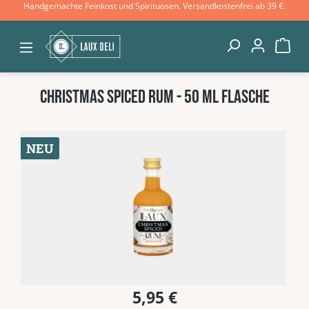
Handgemachte Feinkost und Spirituosen. Versandkostenfrei ab 39 €.
Zum Hauptinhalt springen
War
Christmas Spiced Rum - 50 ml Flasche
Bildergalerie überspringen
NEU
5,95 €