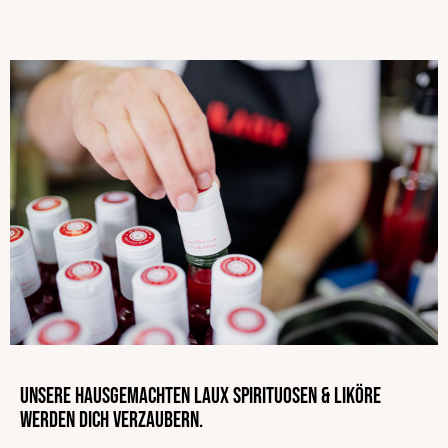
Europa-Allee, 29
Für echten Geschmack, ohne Kompromisse.
54343 Föhren
Deutschland
EAN
4013149173876
Alkoholhaltig
Vegan
Glutenfrei
Vegetarisch
Ohne Knoblauch
Alkoholgehalt
Sojafrei
Ohne Geschmacksverstärker
ohne zugesetzten Salz
Ohne Palmöl
Laktosefrei
Unsere hausgemachten LAUX Spirituosen & Liköre
werden dich verzaubern.