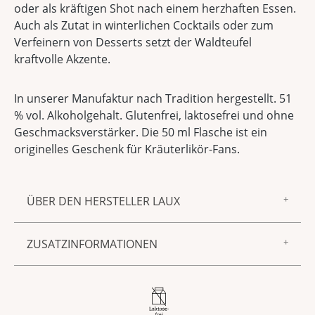
oder als kräftigen Shot nach einem herzhaften Essen.
Auch als Zutat in winterlichen Cocktails oder zum
Verfeinern von Desserts setzt der Waldteufel
kraftvolle Akzente.
In unserer Manufaktur nach Tradition hergestellt. 51
% vol. Alkoholgehalt. Glutenfrei, laktosefrei und ohne
Geschmacksverstärker. Die 50 ml Flasche ist ein
originelles Geschenk für Kräuterlikör-Fans.
ÜBER DEN HERSTELLER LAUX
Zur Marke LAUX gehören feinster Essig und Öl,
ZUSATZINFORMATIONEN
Gewürzmischungen, Saucen und Senf sowie
Spirituosen und Liköre – aus unserer
Produktnummer:
505033
hauseigenen Manufaktur in Föhren. Allen
gemeinsam sind ein unnachahmlich guter
Alkoholgehalt
51 % vol
Geschmack, beste Zutaten und die sorgfältige,