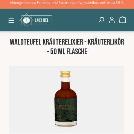
Handgemachte Feinkost und Spirituosen. Versandkostenfrei ab 39 €.
Zum Hauptinhalt springen
War
Waldteufel Kräuterelixier - Kräuterlikör
- 50 ml Flasche
Bildergalerie überspringen