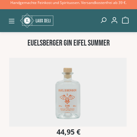
Handgemachte Feinkost und Spirituosen. Versandkostenfrei ab 39 €.
Zum Hauptinhalt springen
War
Euelsberger Gin Eifel Summer
Bildergalerie überspringen
44,95 €