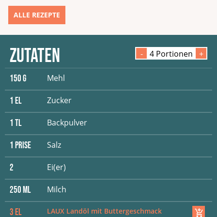
ALLE REZEPTE
Zutaten
-
4
Portion
en
+
Mehl
150
G
Zucker
1
EL
Backpulver
1
TL
Salz
1
Prise
Ei(er)
2
Milch
250
ML
LAUX Landöl mit Buttergeschmack
3
EL