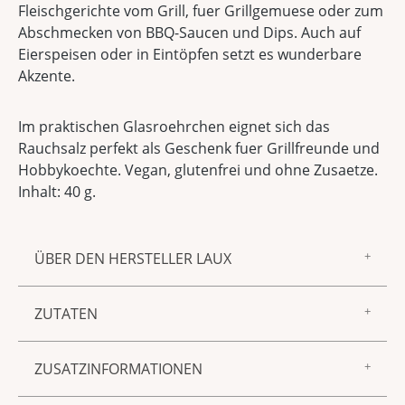
Fleischgerichte vom Grill, fuer Grillgemuese oder zum
Abschmecken von BBQ-Saucen und Dips. Auch auf
Eierspeisen oder in Eintöpfen setzt es wunderbare
Akzente.
Im praktischen Glasroehrchen eignet sich das
Rauchsalz perfekt als Geschenk fuer Grillfreunde und
Hobbykoechte. Vegan, glutenfrei und ohne Zusaetze.
Inhalt: 40 g.
ÜBER DEN HERSTELLER LAUX
Zur Marke LAUX gehören feinster Essig und Öl,
ZUTATEN
Gewürzmischungen, Saucen und Senf sowie
Spirituosen und Liköre – aus unserer
Meersalz, Buchenrauch.
hauseigenen Manufaktur in Föhren. Allen
ZUSATZINFORMATIONEN
gemeinsam sind ein unnachahmlich guter
Geschmack, beste Zutaten und die sorgfältige,