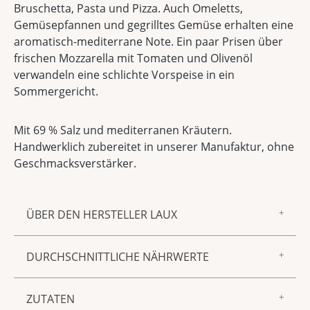
Bruschetta, Pasta und Pizza. Auch Omeletts,
Gemüsepfannen und gegrilltes Gemüse erhalten eine
aromatisch-mediterrane Note. Ein paar Prisen über
frischen Mozzarella mit Tomaten und Olivenöl
verwandeln eine schlichte Vorspeise in ein
Sommergericht.
Mit 69 % Salz und mediterranen Kräutern.
Handwerklich zubereitet in unserer Manufaktur, ohne
Geschmacksverstärker.
ÜBER DEN HERSTELLER LAUX
Zur Marke LAUX gehören feinster Essig und Öl,
DURCHSCHNITTLICHE NÄHRWERTE
Gewürzmischungen, Saucen und Senf sowie
Spirituosen und Liköre – aus unserer
Energie/Brennwert 425,00 kj 101,00 kcal
hauseigenen Manufaktur in Föhren. Allen
ZUTATEN
Fett 0,70 g
gemeinsam sind ein unnachahmlich guter