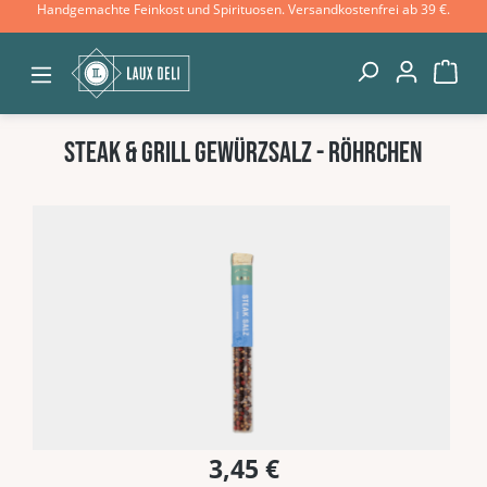
Handgemachte Feinkost und Spirituosen. Versandkostenfrei ab 39 €.
Zum Hauptinhalt springen
War
Steak & Grill Gewürzsalz - Röhrchen
Bildergalerie überspringen
3,45 €