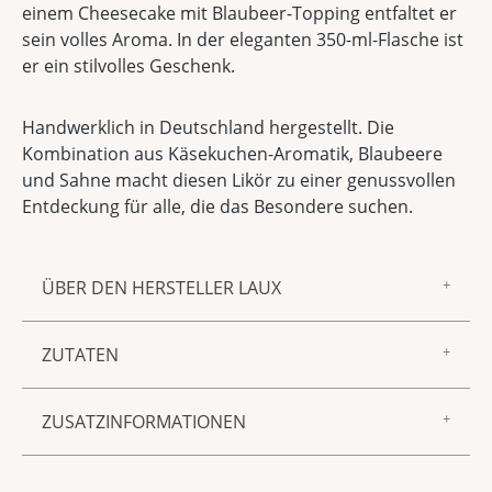
einem Cheesecake mit Blaubeer-Topping entfaltet er
sein volles Aroma. In der eleganten 350-ml-Flasche ist
er ein stilvolles Geschenk.
Handwerklich in Deutschland hergestellt. Die
Kombination aus Käsekuchen-Aromatik, Blaubeere
und Sahne macht diesen Likör zu einer genussvollen
Entdeckung für alle, die das Besondere suchen.
ÜBER DEN HERSTELLER LAUX
Zur Marke LAUX gehören feinster Essig und Öl,
ZUTATEN
Gewürzmischungen, Saucen und Senf sowie
Spirituosen und Liköre – aus unserer
Enthält MILCH und Produkte daraus. mit
hauseigenen Manufaktur in Föhren. Allen
ZUSATZINFORMATIONEN
Farbstoff
gemeinsam sind ein unnachahmlich guter
Geschmack, beste Zutaten und die sorgfältige,
Produktnummer:
3505770
handwerkliche Verarbeitung. Mit anderen