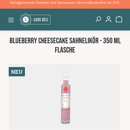
Handgemachte Feinkost und Spirituosen. Versandkostenfrei ab 39 €.
Zum Hauptinhalt springen
War
Blueberry Cheesecake Sahnelikör - 350 ml
Flasche
Bildergalerie überspringen
NEU