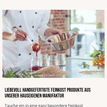
EAN
4013149173654
Vegan
Säuregehalt
Glutenfrei
Vegetarisch
Ohne Knoblauch
Sojafrei
Ohne Geschmacksverstärker
ohne zugesetzten Salz
Ohne Palmöl
Laktosefrei
Liebevoll handgefertigte Feinkost Produkte aus
unserer hauseigenen Manufaktur
Tauche ein in eine ganz besondere Feinkost