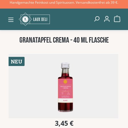
Handgemachte Feinkost und Spirituosen. Versandkostenfrei ab 39 €.
Zum Hauptinhalt springen
War
GRANATAPFEL CREMA - 40 ml Flasche
Bildergalerie überspringen
NEU
3,45 €