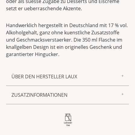
oder als suesse Zugabe zu Desserts und Eiscreme
setzt er ueberraschende Akzente.
Handwerklich hergestellt in Deutschland mit 17 % vol.
Alkoholgehalt, ganz ohne kuenstliche Zusatzstoffe
und Geschmacksverstaerker. Die 350 ml Flasche im
knallgelben Design ist ein originelles Geschenk und
garantierter Hingucker.
ÜBER DEN HERSTELLER LAUX
Zur Marke LAUX gehören feinster Essig und Öl,
ZUSATZINFORMATIONEN
Gewürzmischungen, Saucen und Senf sowie
Spirituosen und Liköre – aus unserer
Produktnummer:
3505485
hauseigenen Manufaktur in Föhren. Allen
gemeinsam sind ein unnachahmlich guter
Alkoholgehalt
17 % vol
Geschmack, beste Zutaten und die sorgfältige,
Herkunftsland
Deutschland
handwerkliche Verarbeitung. Mit anderen