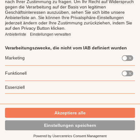
LAUX DELI
SERVICE
GENIESSEN
UNSERE LIEBLINGE
Impressum
Datenschutz
AGB
Widerrufsrecht
Gewinnspiel-Teilnahmebedingung
* Alle Preise inkl. gesetzl. Mehrwertsteuer zzgl.
Versandkosten
und ggf.
Nachnahmegebühren, wenn nicht anders angegeben.
Made with 🧡 by LAUX