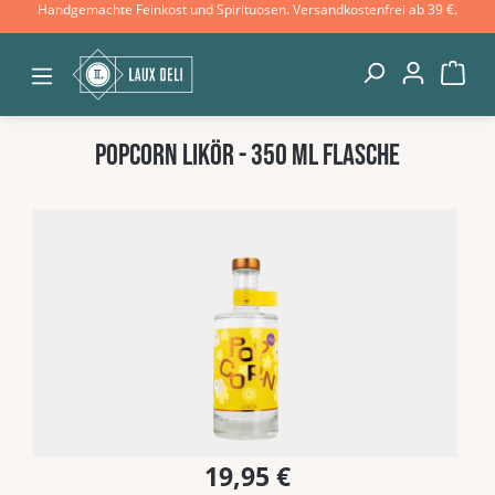
Handgemachte Feinkost und Spirituosen. Versandkostenfrei ab 39 €.
Zum Hauptinhalt springen
War
Popcorn Likör - 350 ml Flasche
Bildergalerie überspringen
19,95 €