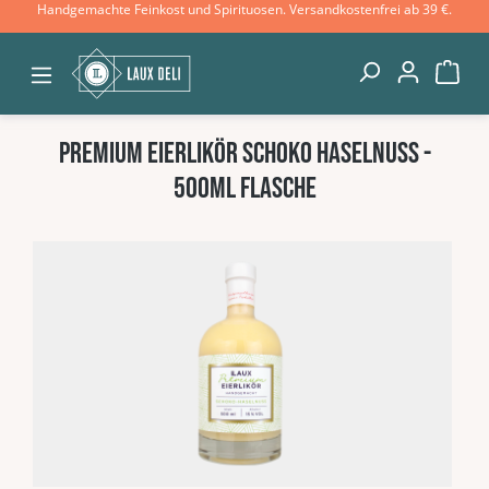
Handgemachte Feinkost und Spirituosen. Versandkostenfrei ab 39 €.
Zum Hauptinhalt springen
War
Premium Eierlikör Schoko Haselnuss -
500ml Flasche
Bildergalerie überspringen