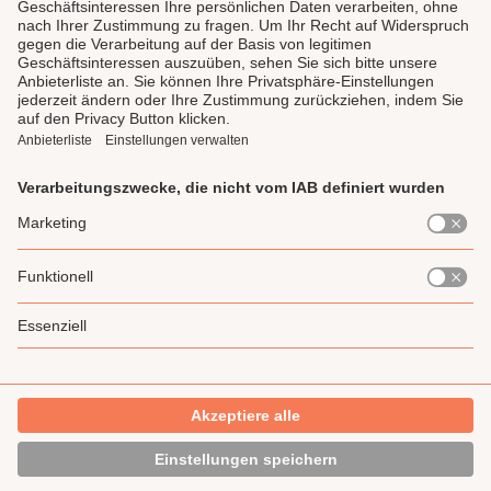
LAUX DELI
SERVICE
GENIESSEN
UNSERE LIEBLINGE
Impressum
Datenschutz
AGB
Widerrufsrecht
Gewinnspiel-Teilnahmebedingung
* Alle Preise inkl. gesetzl. Mehrwertsteuer zzgl.
Versandkosten
und ggf.
Nachnahmegebühren, wenn nicht anders angegeben.
Made with 🧡 by LAUX