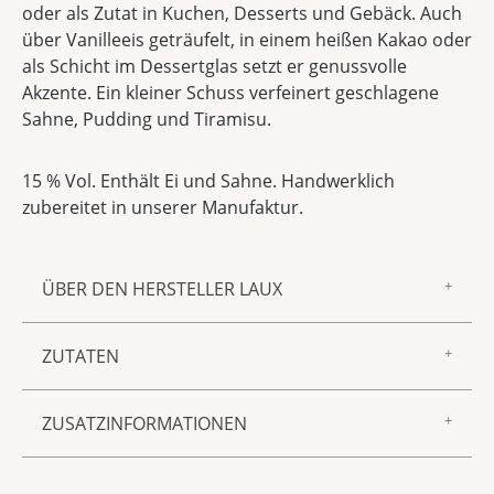
oder als Zutat in Kuchen, Desserts und Gebäck. Auch
über Vanilleeis geträufelt, in einem heißen Kakao oder
als Schicht im Dessertglas setzt er genussvolle
Akzente. Ein kleiner Schuss verfeinert geschlagene
Sahne, Pudding und Tiramisu.
15 % Vol. Enthält Ei und Sahne. Handwerklich
zubereitet in unserer Manufaktur.
ÜBER DEN HERSTELLER LAUX
Zur Marke LAUX gehören feinster Essig und Öl,
ZUTATEN
Gewürzmischungen, Saucen und Senf sowie
Spirituosen und Liköre – aus unserer
Enthält EI und SAHNE.
hauseigenen Manufaktur in Föhren. Allen
ZUSATZINFORMATIONEN
gemeinsam sind ein unnachahmlich guter
Geschmack, beste Zutaten und die sorgfältige,
Produktnummer:
5005496
handwerkliche Verarbeitung. Mit anderen