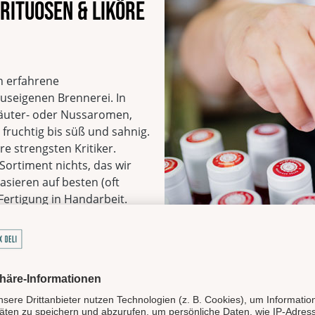
rituosen & Liköre
Deutschland
EAN
4013149170479
Alkoholhaltig
Glutenfrei
n erfahrene
Alkoholgehalt
auseigenen Brennerei. In
räuter- oder Nussaromen,
fruchtig bis süß und sahnig.
re strengsten Kritiker.
Sortiment nichts, das wir
asieren auf besten (oft
ertigung in Handarbeit.