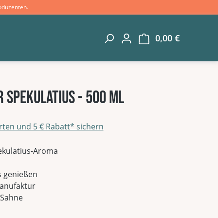
oduzenten.
0,00 €
Warenkorb 
 Spekulatius - 500 ml
rten und 5 € Rabatt* sichern
g von 0 von 5 Sternen
pekulatius-Aroma
s genießen
Manufaktur
d Sahne