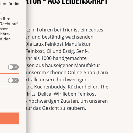
 Manufaktur - Aus Leidenschaft
alität
tur mit Sitz in Föhren bei Trier ist ein echtes
n innovativsten und beständig wachsenden
utschland. Die Laux Feinkost Manufaktur
hwertige Feinkost, Öl und Essig, Senf-,
ituosen. Mehr als 1000 handgemachte
önte Spirituosen aus hauseigener Manufaktur
eitet und in unserem schönen Online-Shop (Laux-
eli Shop führt alle unsere hochwertigen
rgut Valenbrook, Küchenbuddy, Küchenhelfer, The
Fao, Saucenfritz, Delica. Wir lieben Feinkost
it qualitativ hochwertigen Zutaten, um unseren
n Lächeln auf das Gesicht zu zaubern.