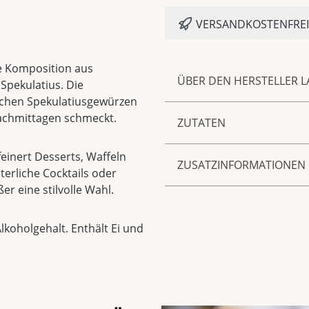
VERSANDKOSTENFREI 
he Komposition aus
ÜBER DEN HERSTELLER L
Spekulatius. Die
schen Spekulatiusgewürzen
Zur Marke LAUX gehören 
nachmittagen schmeckt.
ZUTATEN
Saucen und Senf sowie Sp
hauseigenen Manufaktur 
Enthält EI und SAHNE.
feinert Desserts, Waffeln
unnachahmlich guter Gesc
ZUSATZINFORMATIONEN
terliche Cocktails oder
handwerkliche Verarbeitu
er eine stilvolle Wahl.
Feinkost und Spirituosen
Produktnummer:
50054
echten Geschmack, ohn
Alkoholgehalt
15 % vol
lkoholgehalt. Enthält Ei und
Herkunftsland
Deutschl
Verantwortlicher Lebe
Laux GmbH
Europa-Allee, 29
54343 Föhren