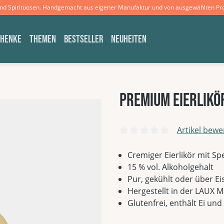
und Spirituosen. Handgemacht aus eigener Manufaktur und von ausgewählten Pr
CHENKE
THEMEN
BESTSELLER
NEUHEITEN
Premium Eierlikör
Artikel bewe
Durchschnittliche Bewertun
Cremiger Eierlikör mit S
15 % vol. Alkoholgehalt
Pur, gekühlt oder über Ei
Hergestellt in der LAUX 
Glutenfrei, enthält Ei un