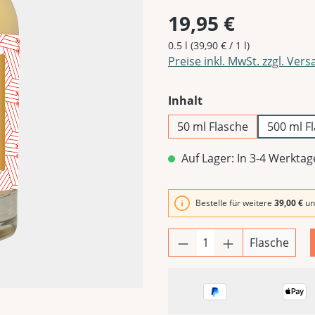
19,95 €
0.5 l
(39,90 € / 1 l)
Preise inkl. MwSt. zzgl. Ver
auswählen
Inhalt
50 ml Flasche
500 ml F
Auf Lager: In 3-4 Werktag
Bestelle für weitere
39,00 €
un
Flasche