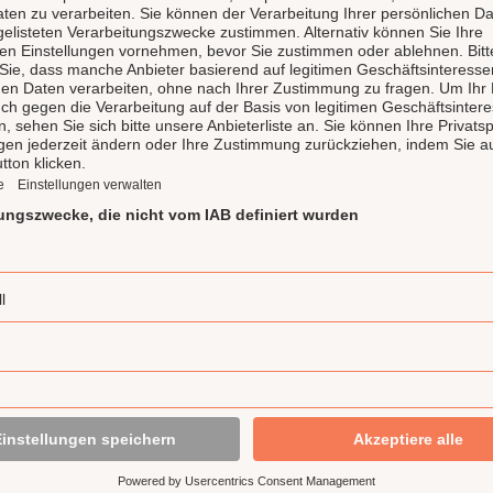
Die LAUX Feinkost
für Genuss und Qu
Unsere LAUX Feinkost Manufak
Highlight und gehört zu de
Feinkostmanufakturen in De
produziert handgemachte hoc
Gewürzmischungen und Spir
Delikatessen und preisgekr
werden hier mit Liebe zuber
Deli) vertrieben. Der LAUX D
Eigenmarken, wie die Ritte
Deli Garage, Bellezini, Lapp&
Produkte und arbeiten nur m
Kunden mit jedem Produkt ei