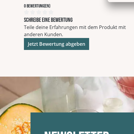
0 Bewertung(en)
Durchschnittliche Bewertung von 0 von 5 Sterne
Schreibe eine Bewertung
Teile deine Erfahrungen mit dem Produkt mit
anderen Kunden.
Jetzt Bewertung abgeben