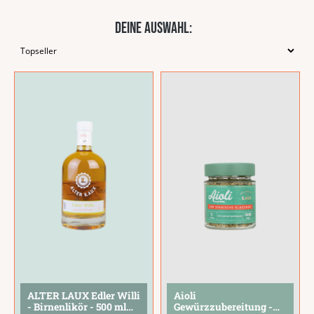
Deine Auswahl:
ALTER LAUX Edler Willi
Aioli
- Birnenlikör - 500 ml
Gewürzzubereitung -