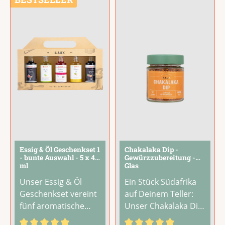
italienischen
überzeugt durch ihre
Genuss.Das perfekte
einzigartige
Geschenk für alle
Cremigkeit und wird
Italien-Liebhaber
aus erlesenen
und
...
Zutaten in
...
Essig & Öl Geschenkset 1
Chakalaka Dip -
- bunte Auswahl - 5 x 40
Gewürzzubereitung -
ml
Glas
Unser Essig & Öl
Ein Stück Südafrika
Geschenkset vereint
auf Deinem Teller:
fünf aromatische
Unser Chakalaka Dip
Spezialitäten in
bringt den würzig-