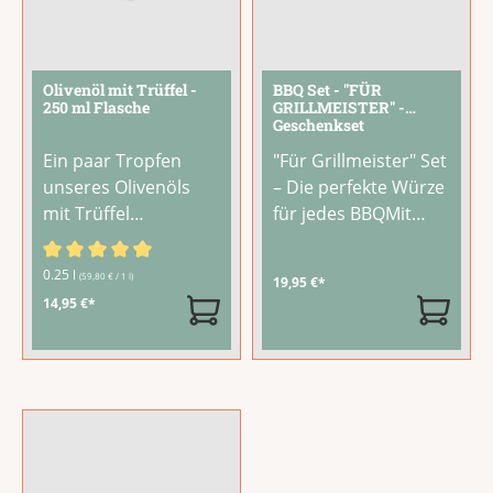
Olivenöl mit Trüffel -
BBQ Set - "FÜR
250 ml Flasche
GRILLMEISTER" -
Geschenkset
Ein paar Tropfen
"Für Grillmeister" Set
unseres Olivenöls
– Die perfekte Würze
mit Trüffel
für jedes BBQMit
verwandeln ein
diesem Grill-
schlichtes Gericht in
Klassiker Set gelingt
Durchschnittliche Bewertung von 4.67 von 5 Sternen
0.25 l
(59,80 € / 1 l)
19,95 €*
ein besonderes
jedes Grillgericht im
14,95 €*
Gaumenvergnügen.
Handumdrehen. Vier
Goldgelbes Olivenöl
perfekt aufeinander
nativ extra verbindet
abgestimmte
sich mit einer
Feinkostprodukte
intensiven
aus der LAUX
Trüffelnote zu einem
Manufaktur
aromatischen
verleihen Fleisch,