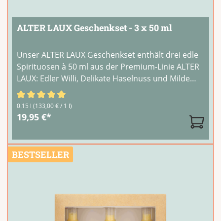
ALTER LAUX Geschenkset - 3 x 50 ml
Unser ALTER LAUX Geschenkset enthält drei edle
Spirituosen à 50 ml aus der Premium-Linie ALTER
LAUX: Edler Willi, Delikate Haselnuss und Milde
Marille. Feine Brände und Liköre in
handwerklicher Qualität – ein Geschenk für
Durchschnittliche Bewertung von 4.67 von 5 Sternen
0.15 l
(133,00 € / 1 l)
Kenner und Genießer.Die drei kleinen Flaschen
...
19,95 €*
BESTSELLER