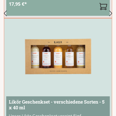
Chili, Essig-Kreation Tomate und Bier
...
17,95 €*
Likör Geschenkset - verschiedene Sorten - 5
x 40 ml