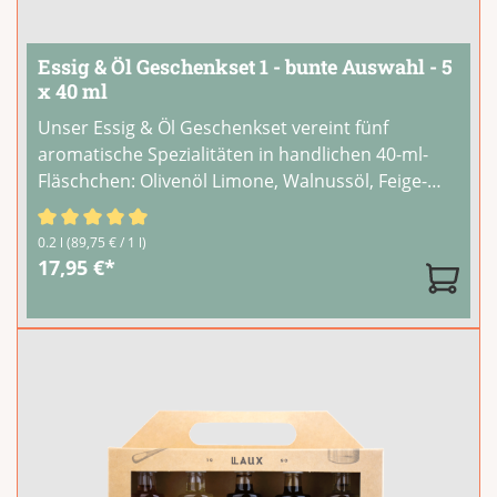
Essig & Öl Geschenkset 1 - bunte Auswahl - 5
x 40 ml
Unser Essig & Öl Geschenkset vereint fünf
aromatische Spezialitäten in handlichen 40-ml-
Fläschchen: Olivenöl Limone, Walnussöl, Feige-
Dattel Balsam, Himbeer Aperitif und
Passionsfrucht Balsam. Eine bunte Auswahl für
Durchschnittliche Bewertung von 4.6 von 5 Sternen
0.2 l
(89,75 € / 1 l)
Genießer und Hobbyköche.Mit dem Set entdeckst
17,95 €*
Du fünf
...