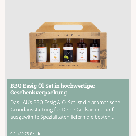
BBQ Essig Öl Set in hochwertiger
Geschenkverpackung
Das LAUX BBQ Essig & Öl Set ist die aromatische
Grundausstattung für Deine Grillsaison. Fünf
ausgewählte Spezialitäten liefern die besten
Aromen für Marinaden, Dressings und Dips:
Kräuter-Knoblauch Öl, Röstzwiebel Öl, Olivenöl
0.2 l
(89,75 € / 1 l)