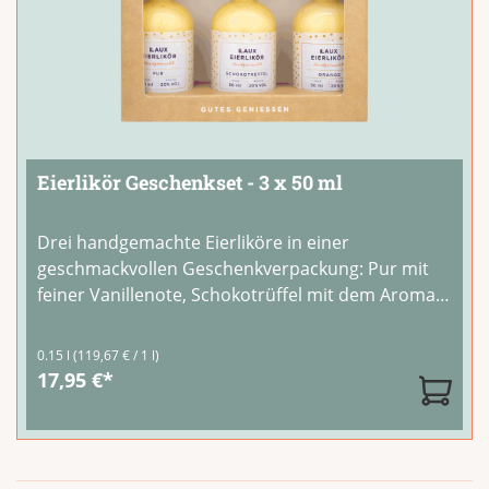
Eierlikör Geschenkset - 3 x 50 ml
Drei handgemachte Eierliköre in einer
geschmackvollen Geschenkverpackung: Pur mit
feiner Vanillenote, Schokotrüffel mit dem Aroma
edler Pralinen und Orange mit sonnengereifter
Frische. Jede Sorte überzeugt durch ihre
0.15 l
(119,67 € / 1 l)
einzigartige Cremigkeit und wird aus erlesenen
17,95 €*
Zutaten in
...