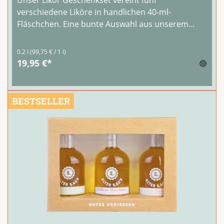
Unser Likör Geschenkset vereint fünf
verschiedene Liköre in handlichen 40-ml-
Fläschchen. Eine bunte Auswahl aus unserem
Sortiment – von fruchtig bis cremig, für jeden
Geschmack das passende Genusserlebnis.Perfekt
0.2 l
(99,75 € / 1 l)
als Geschenk für Likörliebhaber, zum Geburtstag
19,95 €*
🔴
oder als
...
BESTSELLER