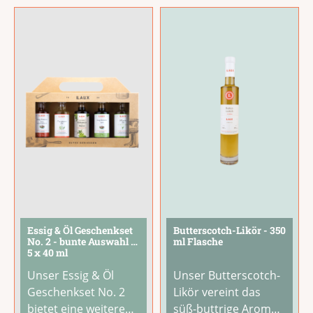
Weißweinessig und
für jeden Geschmack
Balsamico. Das
das passende
Ergebnis ist eine
Genusserlebnis.Perf
cremige Essig-
ekt als Geschenk für
Spezialität mit
Likörliebhaber, zum
vollmundigem
Geburtstag oder
Geschmack und
als
...
einer
...
Essig & Öl Geschenkset
Butterscotch-Likör - 350
No. 2 - bunte Auswahl -
ml Flasche
5 x 40 ml
Unser Essig & Öl
Unser Butterscotch-
Geschenkset No. 2
Likör vereint das
bietet eine weitere
süß-buttrige Aroma