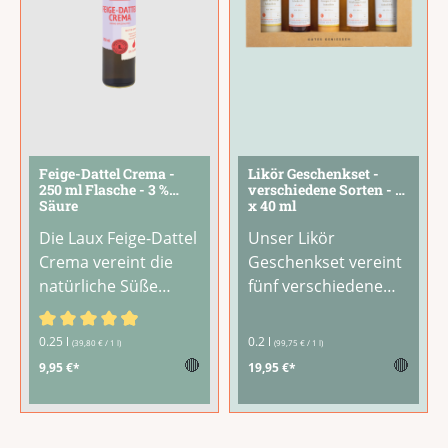
Feige-Dattel Crema -
Likör Geschenkset -
250 ml Flasche - 3 %
verschiedene Sorten - 5
Säure
x 40 ml
Die Laux Feige-Dattel
Unser Likör
Crema vereint die
Geschenkset vereint
natürliche Süße
fünf verschiedene
sonnengereifter
Liköre in handlichen
Feigen und
40-ml-Fläschchen.
Durchschnittliche Bewertung von 4.88 von 5 Sternen
0.25 l
0.2 l
(39,80 € / 1 l)
(99,75 € / 1 l)
aromatischer
Eine bunte Auswahl
🔴
🔴
9,95 €*
19,95 €*
Datteln mit der
aus unserem
feinen Säure von
Sortiment – von
hochwertigem
fruchtig bis cremig,