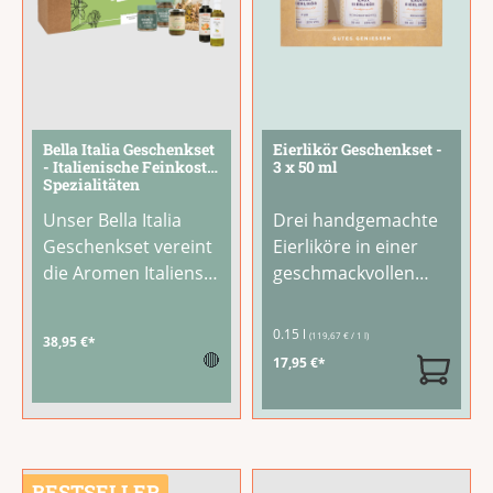
Bella Italia Geschenkset
Eierlikör Geschenkset -
- Italienische Feinkost-
3 x 50 ml
Spezialitäten
Unser Bella Italia
Drei handgemachte
Geschenkset vereint
Eierliköre in einer
die Aromen Italiens
geschmackvollen
in einer großzügigen
Geschenkverpackun
Geschenkbox:
g: Pur mit feiner
0.15 l
(119,67 € / 1 l)
38,95 €*
Italienische Pasta,
Vanillenote,
🔴
17,95 €*
Tomatensaucen,
Schokotrüffel mit
Olivenöl und weitere
dem Aroma edler
Feinkost-
Pralinen und Orange
Spezialitäten für
mit sonnengereifter
authentischen
Frische. Jede Sorte
BESTSELLER