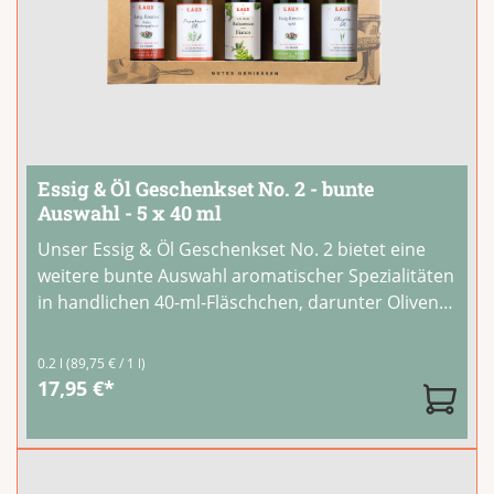
Essig & Öl Geschenkset No. 2 - bunte
Auswahl - 5 x 40 ml
Unser Essig & Öl Geschenkset No. 2 bietet eine
weitere bunte Auswahl aromatischer Spezialitäten
in handlichen 40-ml-Fläschchen, darunter Olivenöl
Zitronengras und Provence-Öl. Fünf sorgfältig
zusammengestellte Öle und Essige zum Entdecken
0.2 l
(89,75 € / 1 l)
und Genießen.Mit dem Set
...
17,95 €*