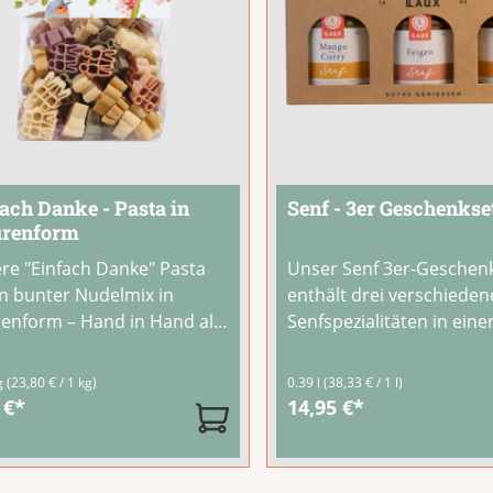
ach Danke - Pasta in
Senf - 3er Geschenkse
urenform
re "Einfach Danke" Pasta
Unser Senf 3er-Geschen
ein bunter Nudelmix in
enthält drei verschieden
renform – Hand in Hand als
Senfspezialitäten in eine
ol für Verbundenheit und
ansprechenden
barkeit. Vier Farben aus
Geschenkverpackung. Ei
g
(23,80 € / 1 kg)
0.39 l
(38,33 € / 1 l)
rlichen Zutaten: Spinat,
Auswahl unserer
 €*
14,95 €*
ika, Rote Bete und
handwerklichen Senfe –
uma.Schmeckt köstlich mit
aromatisch, vielseitig un
o, Tomatensauce oder
Charakter.Ein ideales G