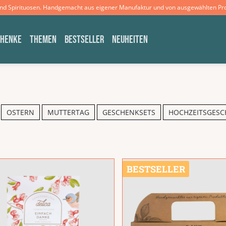
und Spirituosen. Handgemacht aus eigener Manufaktur und von ausgewählten Pr
CHENKE
THEMEN
BESTSELLER
NEUHEITEN
OSTERN
MUTTERTAG
GESCHENKSETS
HOCHZEITSGESC
BESTSELLER