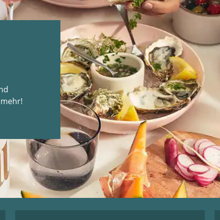
und
 mehr!