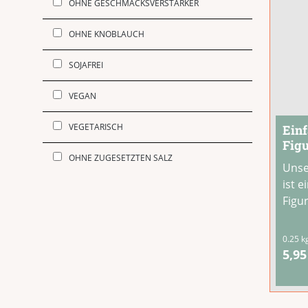
OHNE GESCHMACKSVERSTÄRKER
OHNE KNOBLAUCH
SOJAFREI
VEGAN
VEGETARISCH
Einf
Fig
OHNE ZUGESETZTEN SALZ
Unse
ist 
Figu
Symb
Dank
0.25 k
natü
5,95
Papr
Kurk
Pest