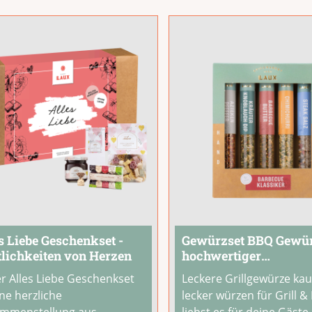
er und
...
für Senfliebhaber, Grillf
und alle, die
...
s Liebe Geschenkset -
Gewürzset BBQ Gewür
lichkeiten von Herzen
hochwertiger
Geschenkverpackun
r Alles Liebe Geschenkset
Leckere Grillgewürze kauf
ine herzliche
lecker würzen für Grill 