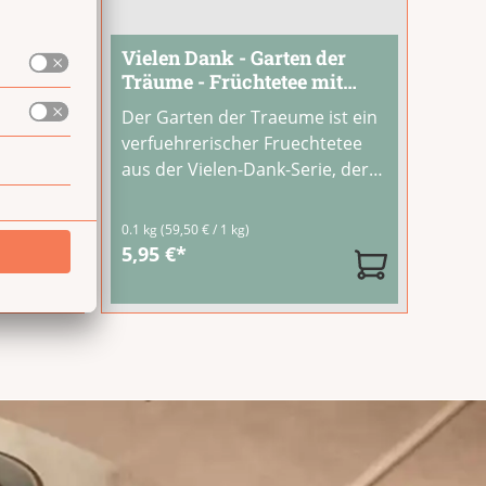
der
Vielen Dank - Garten der
it
Träume - Früchtetee mit
 &
Apfel, Johannisbeeren &
 Dank --
Der Garten der Traeume ist ein
Rosenknospen - Tüte
ine
verfuehrerischer Fruechtetee
e
aus der Vielen-Dank-Serie, der
nd
mit geroesteten Apfelstuecken,
vollen
roten Johannisbeeren und
0.1 kg
(59,50 € / 1 kg)
zarten Rosenknospen
5,95 €*
begeistert. Ein Tee, der wie ein
te
bluehendes Dankeschoen
ren im
schmeckt. Geniesse diesen Tee
als wohltuende
...