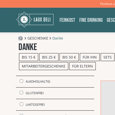
Feinkost 
m Hauptinhalt springen
Zur Suche springen
Zur Hauptnavigation springen
FEINKOST
FINE DRINKING
GES
GESCHENKE
Danke
B2C - Shop
Danke
BIS 15 €
BIS 25 €
BIS 50 €
FÜR IHN
SETS
MITARBEITERGESCHENKE
FÜR ELTERN
ALKOHOLHALTIG
GLUTENFREI
LAKTOSEFREI