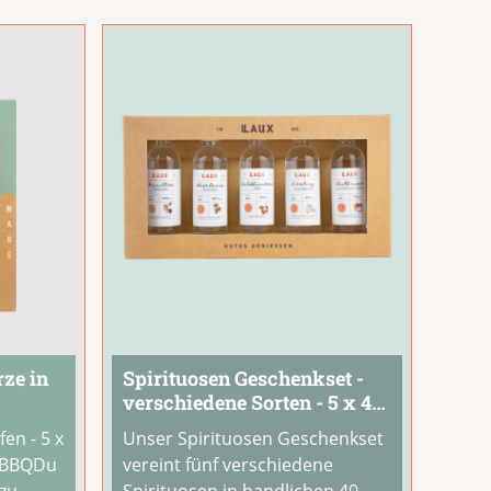
reunde
Auch zum Geburtstag, Einzug
oder als
...
ze in
Spirituosen Geschenkset -
verschiedene Sorten - 5 x 40
g
ml
en - 5 x
Unser Spirituosen Geschenkset
& BBQDu
vereint fünf verschiedene