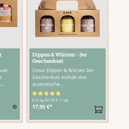
t
Dippen & Würzen - 3er
Geschenkset
kset
Unser Dippen & Würzen 3er-
e
Geschenkset enthält drei
r
aromatische
Gewürzzubereitungen zum
ne
Anrühren. Einfach mit Crème
Durchschnittliche Bewertung von 4.67 von 5
0.22 kg
(81,59 € / 1 kg)
fraîche, Quark oder Schmand
17,95 €*
🔴
verrühren – und fertig ist der
d mit
Dip.Perfekt als Geschenk für
eschenk
Hobbyköche und Grill-Fans.