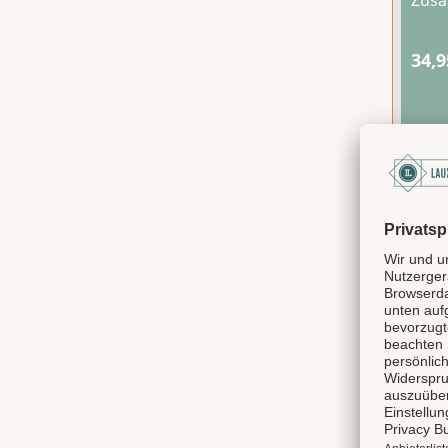
Zusa
Fein
zusa
34,9
beso
Likö
Genu
Vale
Gebu
jem