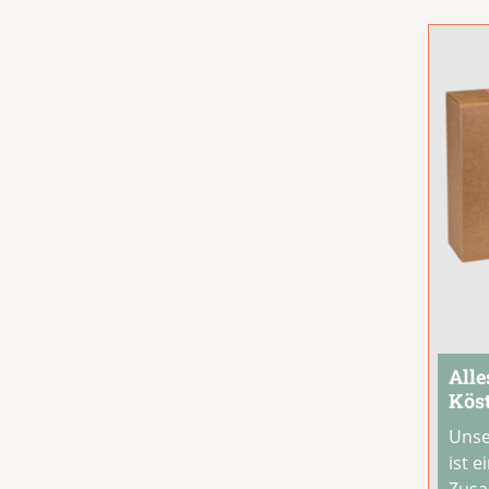
Butt
Alle
Köst
Unse
ist e