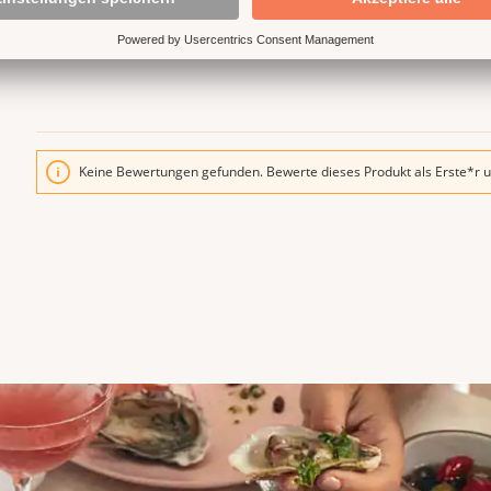
Kunden mit jedem Produkt ei
Keine Bewertungen gefunden. Bewerte dieses Produkt als Erste*r u
n