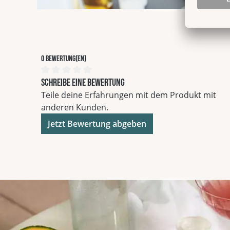
0 Bewertung(en)
Durchschnittliche Bewertung von 0 von 5 Sterne
Schreibe eine Bewertung
Teile deine Erfahrungen mit dem Produkt mit
anderen Kunden.
Jetzt Bewertung abgeben