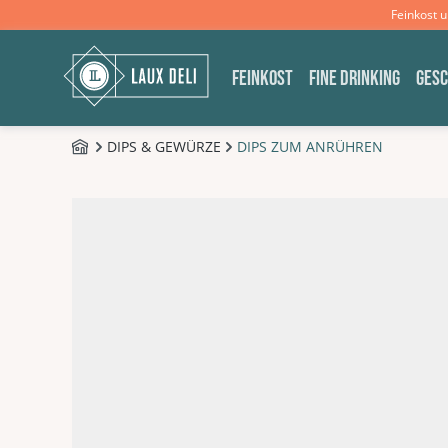
Feinkost 
m Hauptinhalt springen
Zur Suche springen
Zur Hauptnavigation springen
FEINKOST
FINE DRINKING
GES
DIPS & GEWÜRZE
DIPS ZUM ANRÜHREN
FEINKOST
Bildergalerie überspringen