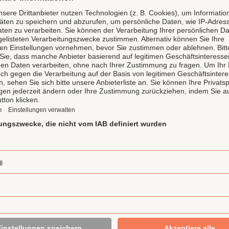
Die LAUX Feinkost
für Genuss und Qu
Unsere LAUX Feinkost Manufak
Highlight und gehört zu de
Feinkostmanufakturen in De
produziert handgemachte hoc
Gewürzmischungen und Spir
Delikatessen und preisgekr
werden hier mit Liebe zuber
Deli) vertrieben. Der LAUX D
Eigenmarken, wie die Ritte
Deli Garage, Bellezini, Lapp&
Produkte und arbeiten nur m