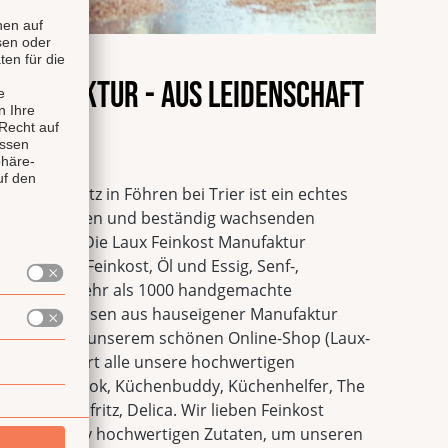
 Manufaktur - Aus Leidenschaft
alität
tur mit Sitz in Föhren bei Trier ist ein echtes
n innovativsten und beständig wachsenden
utschland. Die Laux Feinkost Manufaktur
hwertige Feinkost, Öl und Essig, Senf-,
ituosen. Mehr als 1000 handgemachte
önte Spirituosen aus hauseigener Manufaktur
eitet und in unserem schönen Online-Shop (Laux-
eli Shop führt alle unsere hochwertigen
rgut Valenbrook, Küchenbuddy, Küchenhelfer, The
Fao, Saucenfritz, Delica. Wir lieben Feinkost
it qualitativ hochwertigen Zutaten, um unseren