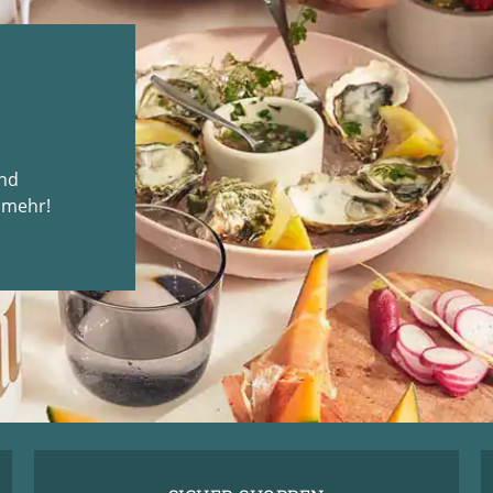
und
 mehr!