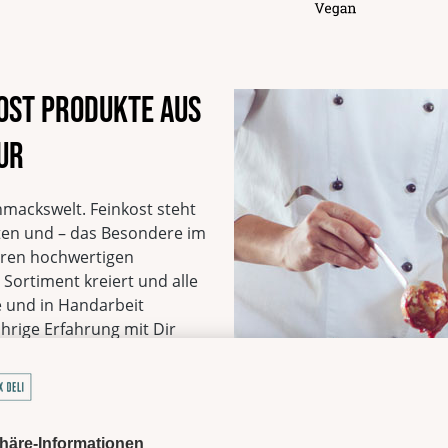
Kann Spuren von Hülsenf
Verantwortlicher Lebe
Laux GmbH
Europa-Allee, 29
kost Produkte aus
54343 Föhren
Deutschland
ur
Anzahl Teelöffel
2
EAN
4013149161750
Vegan
hmackswelt. Feinkost steht
Vegetarisch
ten und – das Besondere im
Sojafrei
seren hochwertigen
Ohne Geschmacksverst
Sortiment kreiert und alle
Mit natürlicher Süße
 und in Handarbeit
Ohne Palmöl
ährige Erfahrung mit Dir
Laktosefrei
ukte überzeugen.