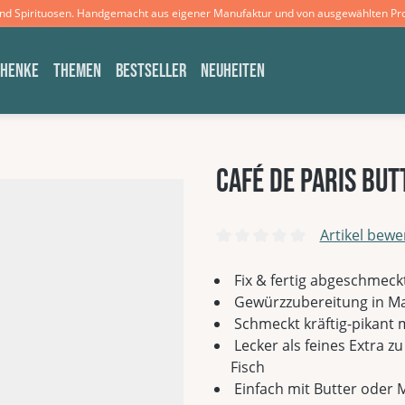
und Spirituosen. Handgemacht aus eigener Manufaktur und von ausgewählten Pr
CHENKE
THEMEN
BESTSELLER
NEUHEITEN
Café de Paris Bu
Artikel bewe
Durchschnittliche Bewertun
Fix & fertig abgeschmeck
Gewürzzubereitung in Ma
Schmeckt kräftig-pikant
Lecker als feines Extra z
Fisch
Einfach mit Butter oder