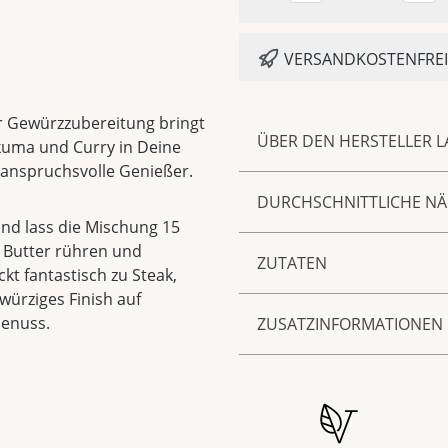
VERSANDKOSTENFREI 
er Gewürzzubereitung bringt
ÜBER DEN HERSTELLER L
uma und Curry in Deine
 anspruchsvolle Genießer.
Zur Marke LAUX gehören 
DURCHSCHNITTLICHE N
Saucen und Senf sowie Sp
nd lass die Mischung 15
hauseigenen Manufaktur 
Energie/Brennwert 1160,0
 Butter rühren und
unnachahmlich guter Gesc
ZUTATEN
Fett 3,60 g
ckt fantastisch zu Steak,
handwerkliche Verarbeitu
davon gesättigte Fettsäu
ürziges Finish auf
Feinkost und Spirituosen
Knoblauch, Zwiebeln, Kur
Kohlenhydrate 51,70 g
Genuss.
ZUSATZINFORMATIONEN
echten Geschmack, ohn
Cayennepfeffer, SELLERIE,
davon Zucker 28,00 g
Citronensäure.
Eiweiß 8,70 g
Produktnummer:
16128
Salz 8,30 g
Herkunftsland
Deutschl
Spurenhinweis für Aller