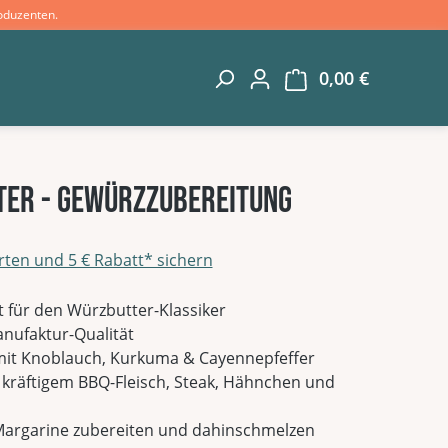
oduzenten.
0,00 €
Warenkorb 
tter - Gewürzzubereitung
rten und 5 € Rabatt* sichern
g von 0 von 5 Sternen
t für den Würzbutter-Klassiker
nufaktur-Qualität
 mit Knoblauch, Kurkuma & Cayennepfeffer
u kräftigem BBQ-Fleisch, Steak, Hähnchen und
 Margarine zubereiten und dahinschmelzen