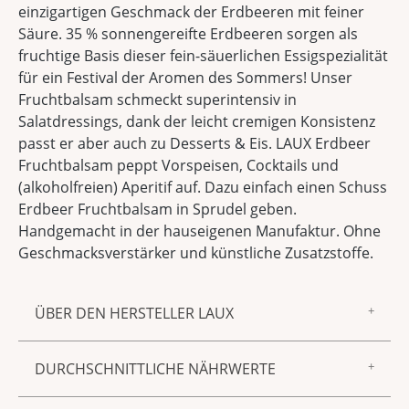
einzigartigen Geschmack der Erdbeeren mit feiner
Säure. 35 % sonnengereifte Erdbeeren sorgen als
fruchtige Basis dieser fein-säuerlichen Essigspezialität
für ein Festival der Aromen des Sommers! Unser
Fruchtbalsam schmeckt superintensiv in
Salatdressings, dank der leicht cremigen Konsistenz
passt er aber auch zu Desserts & Eis. LAUX Erdbeer
Fruchtbalsam peppt Vorspeisen, Cocktails und
(alkoholfreien) Aperitif auf. Dazu einfach einen Schuss
Erdbeer Fruchtbalsam in Sprudel geben.
Handgemacht in der hauseigenen Manufaktur. Ohne
Geschmacksverstärker und künstliche Zusatzstoffe.
ÜBER DEN HERSTELLER LAUX
Zur Marke LAUX gehören feinster Essig und Öl,
DURCHSCHNITTLICHE NÄHRWERTE
Gewürzmischungen, Saucen und Senf sowie
Spirituosen und Liköre – aus unserer
Energie/Brennwert 678,00 kj 159,00 kcal