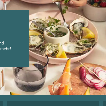
und
 mehr!