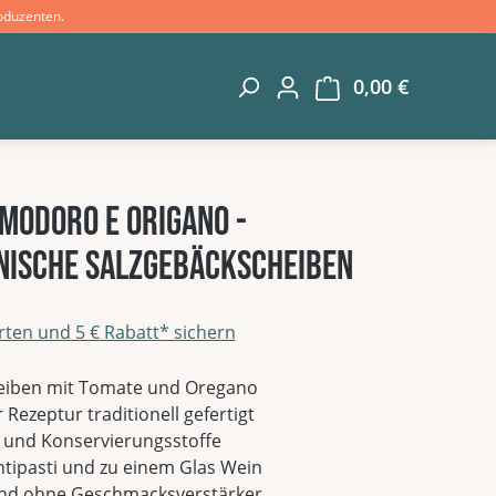
oduzenten.
0,00 €
Warenkorb 
omodoro e Origano -
enische Salzgebäckscheiben
rten und 5 € Rabatt* sichern
g von 0 von 5 Sternen
eiben mit Tomate und Oregano
r Rezeptur traditionell gefertigt
 und Konservierungsstoffe
ntipasti und zu einem Glas Wein
 und ohne Geschmacksverstärker