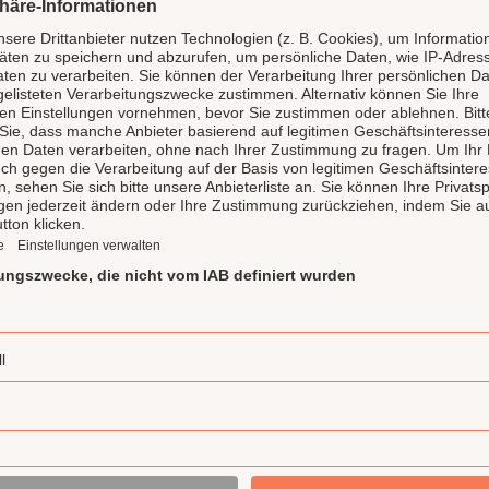
Die LAUX Feinkost
für Genuss und Qu
Unsere LAUX Feinkost Manufak
Highlight und gehört zu de
Feinkostmanufakturen in De
produziert handgemachte hoc
Gewürzmischungen und Spir
Delikatessen und preisgekr
werden hier mit Liebe zuber
Deli) vertrieben. Der LAUX D
Eigenmarken, wie die Ritte
Deli Garage, Bellezini, Lapp&