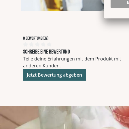
0 Bewertung(en)
Durchschnittliche Bewertung von 0 von 5 Sterne
Schreibe eine Bewertung
Teile deine Erfahrungen mit dem Produkt mit
anderen Kunden.
Jetzt Bewertung abgeben