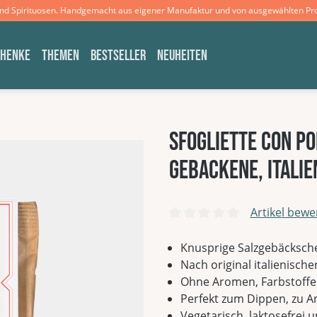
und Spirituosen. Handgemacht aus eigener Manufaktur und von ausgewählten Pr
CHENKE
THEMEN
BESTSELLER
NEUHEITEN
Sfogliette con P
gebackene, itali
Artikel bewe
Durchschnittliche Bewertun
Knusprige Salzgebäcksch
Nach original italienische
Ohne Aromen, Farbstoffe
Perfekt zum Dippen, zu A
Vegetarisch, laktosefrei