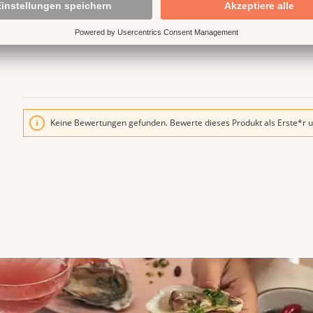
Produkte und arbeiten nur m
Kunden mit jedem Produkt ei
Keine Bewertungen gefunden. Bewerte dieses Produkt als Erste*r u
n