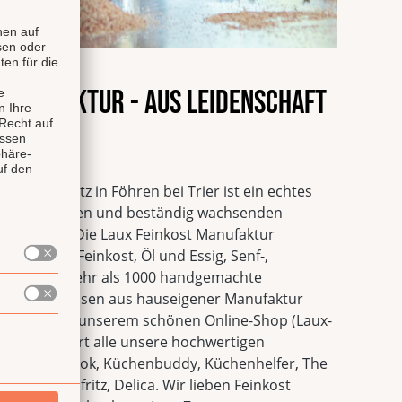
 Manufaktur - Aus Leidenschaft
alität
tur mit Sitz in Föhren bei Trier ist ein echtes
n innovativsten und beständig wachsenden
utschland. Die Laux Feinkost Manufaktur
hwertige Feinkost, Öl und Essig, Senf-,
ituosen. Mehr als 1000 handgemachte
önte Spirituosen aus hauseigener Manufaktur
eitet und in unserem schönen Online-Shop (Laux-
eli Shop führt alle unsere hochwertigen
rgut Valenbrook, Küchenbuddy, Küchenhelfer, The
Fao, Saucenfritz, Delica. Wir lieben Feinkost