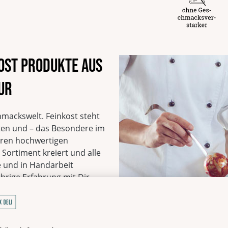
Spurenhinweis für Aller
Kann Spuren von Milch u
Verantwortlicher Lebe
Laux GmbH
Europa-Allee, 29
kost Produkte aus
54343 Föhren
Deutschland
ur
EAN
4260072389632
Vegetarisch
Ohne Knoblauch
hmackswelt. Feinkost steht
Sojafrei
ten und – das Besondere im
Ohne Geschmacksverst
seren hochwertigen
Mit natürlicher Süße
Sortiment kreiert und alle
Ohne Palmöl
 und in Handarbeit
Laktosefrei
ährige Erfahrung mit Dir
ukte überzeugen.