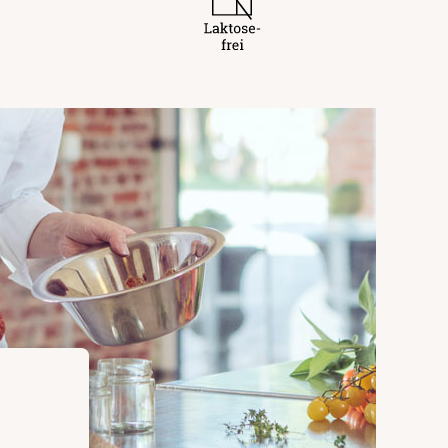
giker
nd Sesam enthalten.
nsmittelunternehmer
ärker