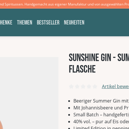
und Spirituosen. Handgemacht aus eigener Manufaktur und von ausgewählten Pr
CHENKE
THEMEN
BESTSELLER
NEUHEITEN
Sunshine Gin - Su
Flasche
Artikel bewe
Durchschnittliche Bewertun
Beeriger Summer Gin mi
Mit Johannisbeere und P
Small Batch – handgefert
40% vol. – pur auf Eis ode
Limited Edition in peppi