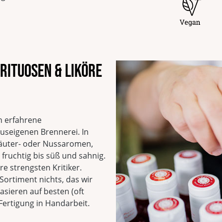
Alkoholgehalt
40 % vol
Herkunftsland
Deutschl
Verantwortlicher Lebe
Laux GmbH
Europa-Allee, 29
54343 Föhren
rituosen & Liköre
Deutschland
EAN
4013149167905
Vegan
Glutenfrei
n erfahrene
Ohne Geschmacksverst
auseigenen Brennerei. In
Alkoholgehalt
räuter- oder Nussaromen,
Laktosefrei
fruchtig bis süß und sahnig.
re strengsten Kritiker.
Sortiment nichts, das wir
asieren auf besten (oft
ertigung in Handarbeit.