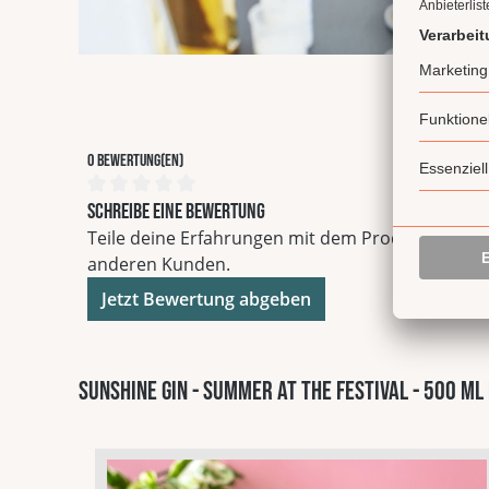
0 Bewertung(en)
Durchschnittliche Bewertung von 0 von 5 Sterne
Schreibe eine Bewertung
Teile deine Erfahrungen mit dem Produkt mit
anderen Kunden.
Jetzt Bewertung abgeben
Sunshine Gin - Summer at the Festival - 500 ml