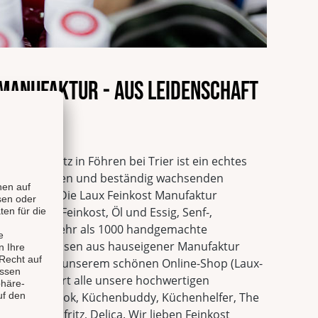
 Manufaktur - Aus Leidenschaft
alität
tur mit Sitz in Föhren bei Trier ist ein echtes
n innovativsten und beständig wachsenden
utschland. Die Laux Feinkost Manufaktur
hwertige Feinkost, Öl und Essig, Senf-,
ituosen. Mehr als 1000 handgemachte
önte Spirituosen aus hauseigener Manufaktur
eitet und in unserem schönen Online-Shop (Laux-
eli Shop führt alle unsere hochwertigen
rgut Valenbrook, Küchenbuddy, Küchenhelfer, The
Fao, Saucenfritz, Delica. Wir lieben Feinkost