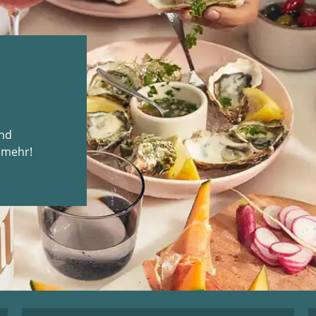
und
 mehr!