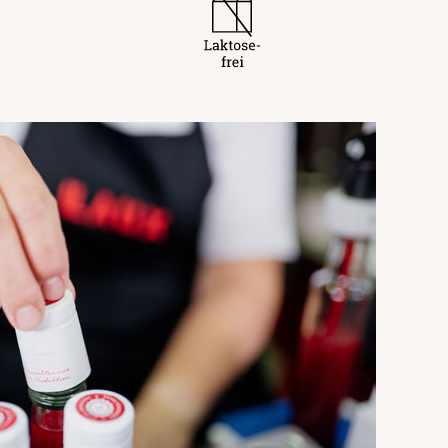
and
nsmittelunternehmer
ärker