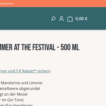
oduzenten.
0,00 €
Warenkorb 
mmer at the Festival - 500 ml
rten und 5 € Rabatt* sichern
g von 0 von 5 Sternen
t Mandarine und Limone
reiselbeere abgerundet
igt an der Mosel
r im Gin Tonic
gem Flaschendesign