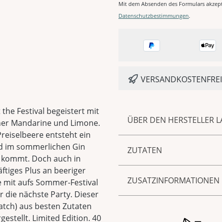
Mit dem Absenden des Formulars akzept
Datenschutzbestimmungen
.
VERSANDKOSTENFREI 
the Festival begeistert mit
ÜBER DEN HERSTELLER L
her Mandarine und Limone.
eiselbeere entsteht ein
Zur Marke LAUX gehören 
nd im sommerlichen Gin
ZUTATEN
Saucen und Senf sowie Sp
g kommt. Doch auch in
hauseigenen Manufaktur 
äftiges Plus an beeriger
Enthält Farbstoff.
unnachahmlich guter Gesc
ZUSATZINFORMATIONEN
he mit aufs Sommer-Festival
handwerkliche Verarbeitu
 die nächste Party. Dieser
Feinkost und Spirituosen
Produktnummer:
50058
Batch) aus besten Zutaten
echten Geschmack, ohn
stellt. Limited Edition. 40