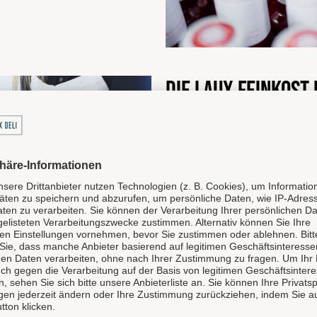
Die LAUX Feinkost
für Genuss und Qu
Unsere LAUX Feinkost Manufak
Highlight und gehört zu de
Feinkostmanufakturen in De
produziert handgemachte hoc
Gewürzmischungen und Spir
Delikatessen und preisgekr
werden hier mit Liebe zuber
Deli) vertrieben. Der LAUX D
Eigenmarken, wie die Ritte
Deli Garage, Bellezini, Lapp&