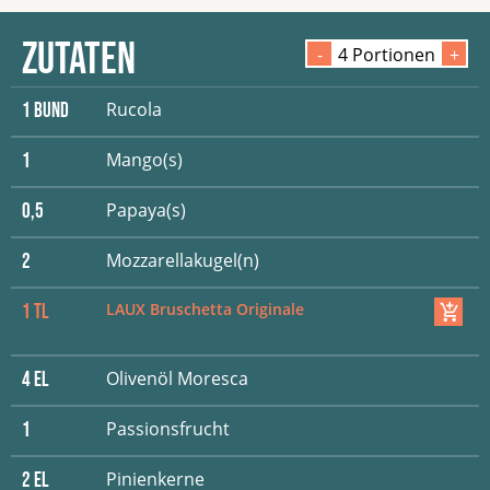
Zutaten
-
4
Portion
en
+
Rucola
1
Bund
Mango(s)
1
Papaya(s)
0,5
Mozzarellakugel(n)
2
LAUX Bruschetta Originale
1
TL
Olivenöl Moresca
4
EL
Passionsfrucht
1
Pinienkerne
2
EL