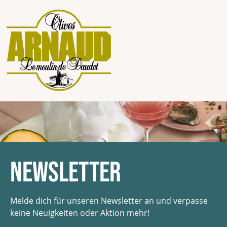
Salzlake mit Thymian,
verarbeitet vom
reifem Rotweinessig
französischen
und
Familienunternehme
Sonnenblumenöl.
n Olives Arnaud. Die
Perfekt in einem
Oliven werden
Aperitif serviert oder
vollreif entsteint, in
...
als Zutat in
...
Newsletter
Melde dich für unseren Newsletter an und verpasse
keine Neuigkeiten oder Aktion mehr!