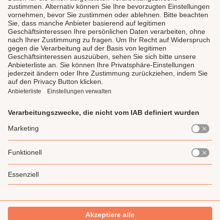
LAUX DELI
SERVICE
GENIESSEN
UNSERE LIEBLINGE
Impressum
Datenschutz
AGB
Widerrufsrecht
Gewinnspiel-Teilnahmebedingung
* Alle Preise inkl. gesetzl. Mehrwertsteuer zzgl.
Versandkosten
und ggf.
Nachnahmegebühren, wenn nicht anders angegeben.