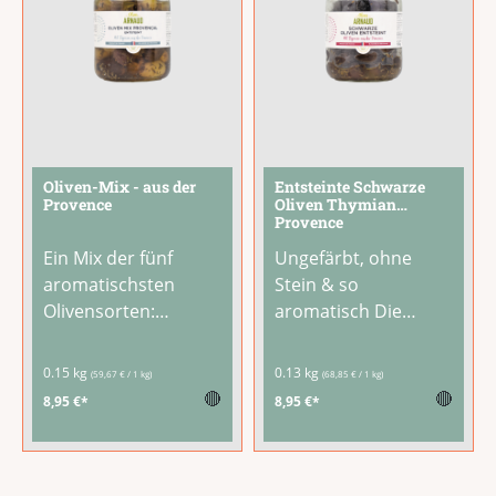
Oliven-Mix - aus der
Entsteinte Schwarze
Provence
Oliven Thymian
Provence
Ein Mix der fünf
Ungefärbt, ohne
aromatischsten
Stein & so
Olivensorten:
aromatisch Die
purpurne Tailladées,
besten schwarzen
grüne Oliven, kleine
Oliven aus der
0.15 kg
0.13 kg
(59,67 € / 1 kg)
(68,85 € / 1 kg)
Coquillos-Oliven,
Provence, entsteint
🔴
🔴
8,95 €*
8,95 €*
Picholine-Oliven und
und aromatisiert mit
schwarze Oliven.
echtem Thymian –
Mariniert in einer
direkt vor Ort