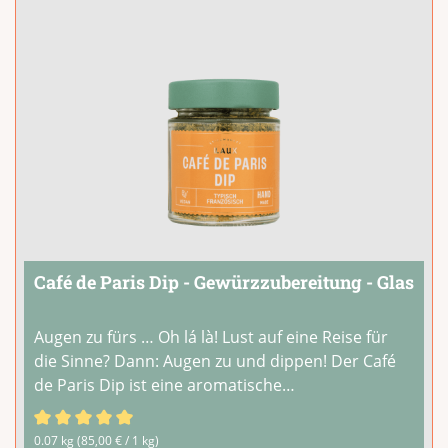
Café de Paris Dip - Gewürzzubereitung - Glas
Augen zu fürs … Oh lá là! Lust auf eine Reise für
die Sinne? Dann: Augen zu und dippen! Der Café
de Paris Dip ist eine aromatische
Gewürzzubereitung in Manufaktur-Qualität. Was
da auf deiner Zunge zergeht, ist also handgefertigt
Durchschnittliche Bewertung von 5 von 5 Sternen
0.07 kg
(85,00 € / 1 kg)