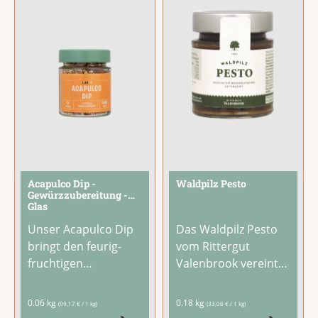
einer erlesenen
fruchtige Begleiter
Curry-
für Grillgemüse,
Gewürzmischung
Salate, Geflügel,
überzeugt er durch
Fisch und
...
natürliche
...
Acapulco Dip -
Waldpilz Pesto
Gewürzzubereitung -
Glas
Unser Acapulco Dip
Das Waldpilz Pesto
bringt den feurig-
vom Rittergut
fruchtigen
Valenbrook vereint
Geschmack Mexikos
eine ausgewogene
auf Deinen Tisch.
Komposition
0.06 kg
0.18 kg
(99,17 € / 1 kg)
(33,06 € / 1 kg)
Sonnengereifte
hochwertiger