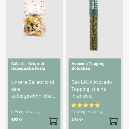
Süße.Verfeinert
Käseplatten und
...
Salate, Fisch,
...
Galletti - Original
Avocado Topping -
italienische Pasta
Röhrchen
Unsere Galletti sind
Das LAUX Avocado
eine
Topping ist eine
außergewöhnliche
intensive
Pastaform aus
Gewürzmischung,
Apulien, die an einen
die Deine Avocado-
Durchschnittliche Bewertu
0.25 kg
0.018 kg
(19,80 € / 1 kg)
(163,89 € / 1 kg)
Hahnenkamm
Kreationen auf ein
4,95 €*
2,95 €*
erinnert. In vier
neues