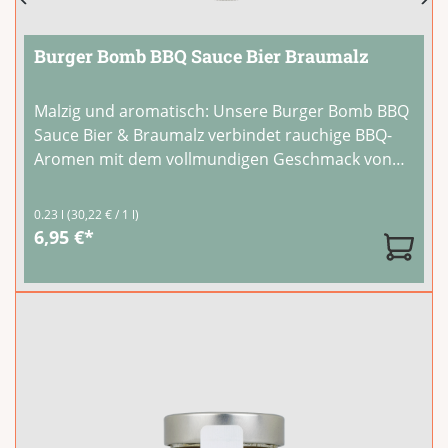
Burger Bomb BBQ Sauce Bier Braumalz
Malzig und aromatisch: Unsere Burger Bomb BBQ
Sauce Bier & Braumalz verbindet rauchige BBQ-
Aromen mit dem vollmundigen Geschmack von
Braumalz und alkoholfreiem Pils. Eine kräftige
Grillsauce mit Charakter für echte BBQ-Fans.Sie
0.23 l
(30,22 € / 1 l)
passt perfekt zu Burgern, Steaks, Ribs und
...
6,95 €*