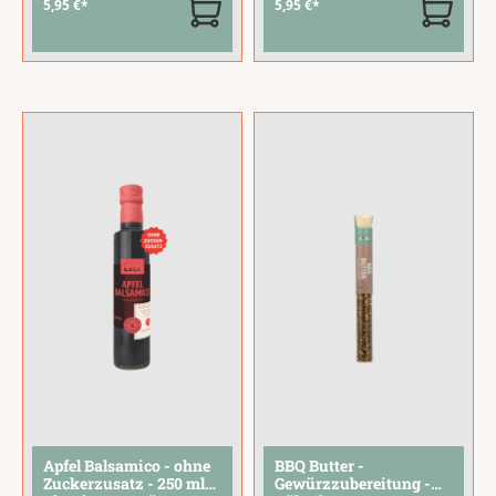
5,95 €*
5,95 €*
Tomaten treffen auf
Waldpilze -- darunter
Chili und
Butterpilze,
Kreuzkümmel – eine
Egerlinge,
Gewürzzubereitung
Austernpilze und
mit würziger Schärfe
Champignons -- zu
und ganz ohne
einem einzigartig
Knoblauch.Rühre 3
würzig-aromatischen
Teelöffel mit etwas
Geschmack. Grana
heißem Wasser an,
Padano und ein
lass die
...
Hauch Steinpilz
runden die
...
Apfel Balsamico - ohne
BBQ Butter -
Zuckerzusatz - 250 ml
Gewürzzubereitung -