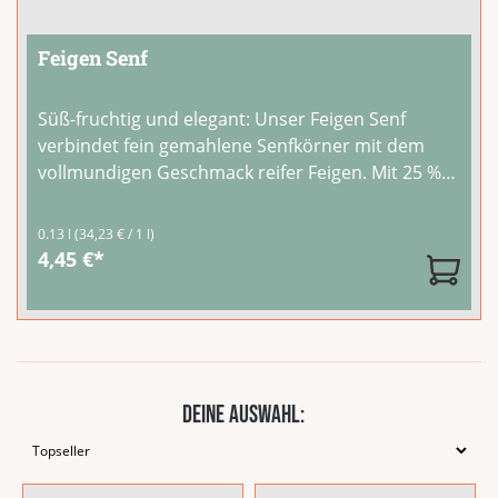
Feigen Senf
Süß-fruchtig und elegant: Unser Feigen Senf
verbindet fein gemahlene Senfkörner mit dem
vollmundigen Geschmack reifer Feigen. Mit 25 %
Feigenpüree ein milder Senf mit einer dezent-
süßen, mediterranen Note.Er passt hervorragend
0.13 l
(34,23 € / 1 l)
zu Käse, Schinken, Antipasti und auf Brot.
...
4,45 €*
Deine Auswahl: