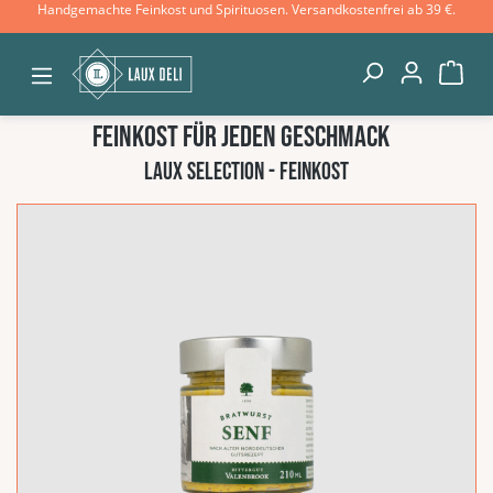
Handgemachte Feinkost und Spirituosen. Versandkostenfrei ab 39 €.
Zum Hauptinhalt springen
War
Feinkost für jeden Geschmack
LAUX SELECTION - Feinkost
Produktgalerie überspringen