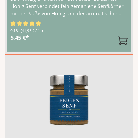
Honig Senf verbindet fein gemahlene Senfkörner
mit der Süße von Honig und der aromatischen
Tiefe von Balsamico. Ein eleganter Senf mit einem
einzigartigen Geschmacksprofil.Passt
Durchschnittliche Bewertung von 5 von 5 Sternen
0.13 l
(41,92 € / 1 l)
hervorragend zu Käse, Schinken, Salaten und
...
5,45 €*