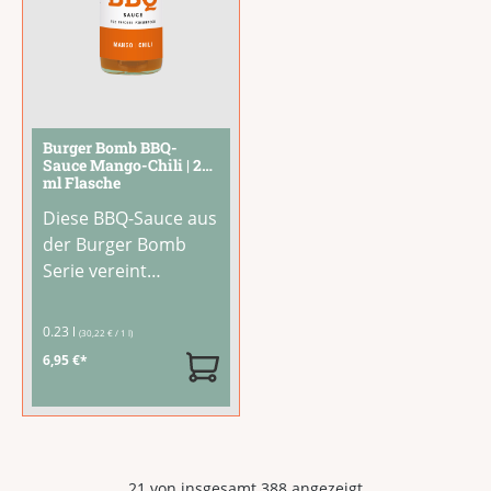
Burger Bomb BBQ-
Sauce Mango-Chili | 230
ml Flasche
Diese BBQ-Sauce aus
der Burger Bomb
Serie vereint
fruchtige Mango mit
feuriger Chili-Schärfe
0.23 l
(30,22 € / 1 l)
zu einem exotischen
6,95 €*
Geschmackserlebnis.
Mit 40 % Mango,
Zitrone, Limette und
einer feinen Ingwer-
Note überzeugt sie
21 von insgesamt 388 angezeigt