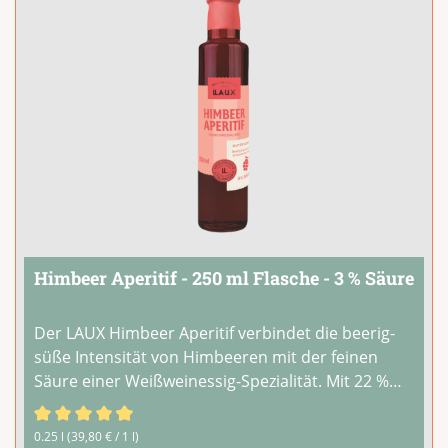
Himbeer Aperitif - 250 ml Flasche - 3 % Säure
Der LAUX Himbeer Aperitif verbindet die beerig-
süße Intensität von Himbeeren mit der feinen
Säure einer Weißweinessig-Spezialität. Mit 22 %
Himbeergrundstoff und nur 3 % Säure entsteht
ein fruchtiger Balsam, der Deine Gerichte auf
Durchschnittliche Bewertung von 4.67 von 5 Sternen
0.25 l
(39,80 € / 1 l)