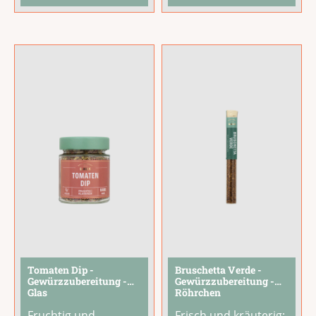
natürlichen Farben –
Geschmacksniveau
mit Spinat, Roter
hebt. Mit Fleur de
Bete, Paprika und
Sel, Schwarzkümmel,
Kurkuma – sind sie
Tomaten, Chili und
ein echter Blickfang
einem Hauch Limette
auf jedem Teller.
bringt dieses
Traditionell
Topping würzige
hergestellt, mit
Tiefe und
Bronze-
aromatische Frische
Werkzeugen
...
in jede
...
Tomaten Dip -
Bruschetta Verde -
Gewürzzubereitung -
Gewürzzubereitung -
Glas
Röhrchen
Fruchtig und
Frisch und kräuterig: