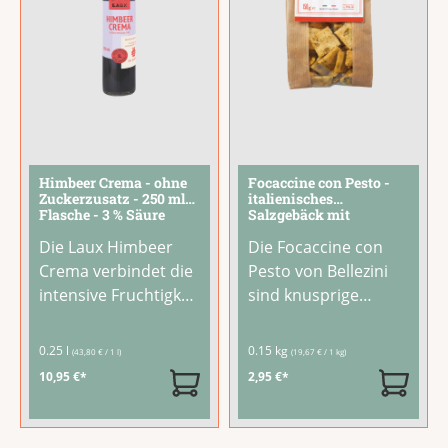
für
...
oder
...
Himbeer Crema - ohne
Focaccine con Pesto -
Zuckerzusatz - 250 ml
italienisches
Flasche - 3 % Säure
Salzgebäck mit
Basilikum und
Die Laux Himbeer
Die Focaccine con
Parmesankäse
Crema verbindet die
Pesto von Bellezini
intensive Fruchtigkeit
sind knusprige
sonnengereifter
italienische
Himbeeren mit der
Salzgebäck-
0.25 l
0.15 kg
(43,80 € / 1 l)
(19,67 € / 1 kg)
milden Säure eines
Spezialitäten mit
10,95 €*
2,95 €*
hochwertigen
feinem Basilikum-
Condimentos. Ihre
Aroma und
cremige Konsistenz
Parmesankäse. Aus