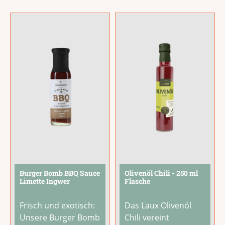
und das
Hartweizenmehl und
ausgewogene
nativem Olivenöl
Verhältnis von Süße
extra nach original
und Säure machen
italienischer
diese Essig-
Rezeptur hergestellt
Spezialität zu einem
...
-- ein Stück
mediterranes
...
Burger Bomb BBQ Sauce
Olivenöl Chili - 250 ml
Limette Ingwer
Flasche
Frisch und exotisch:
Das Laux Olivenöl
Unsere Burger Bomb
Chili vereint