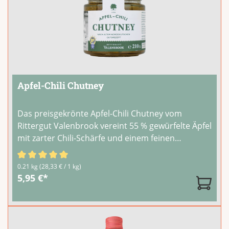
Apfel-Chili Chutney
Das preisgekrönte Apfel-Chili Chutney vom
Rittergut Valenbrook vereint 55 % gewürfelte Äpfel
mit zarter Chili-Schärfe und einem feinen
Korianderaroma. Durch die schonende
Zubereitung bleiben die Apfelstückchen erhalten
Durchschnittliche Bewertung von 5 von 5 Sternen
0.21 kg
(28,33 € / 1 kg)
und geben dem Chutney seine charakteristische
...
5,95 €*