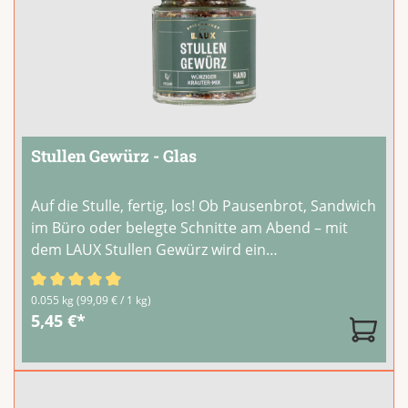
Stullen Gewürz - Glas
Auf die Stulle, fertig, los! Ob Pausenbrot, Sandwich
im Büro oder belegte Schnitte am Abend – mit
dem LAUX Stullen Gewürz wird ein
Geschmackserlebnis daraus! Die bunte Mischung
aus Gartenkräutern, Lauch und Zwiebeln sowie
Durchschnittliche Bewertung von 4.64 von 5 Sternen
0.055 kg
(99,09 € / 1 kg)
Tomatenflocken schmeckt nach Sommer und
5,45 €*
peppt
...