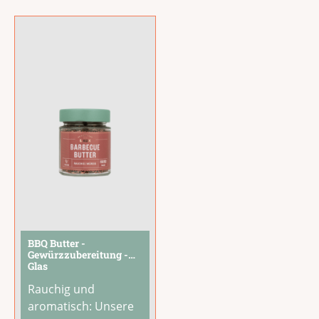
aufeinander
aufeinander
abgestimmte
abgestimmte
Spezialitäten aus
...
Spezialitäten aus der
Laux Manufaktur
sorgen für
...
BBQ Butter -
Gewürzzubereitung -
Glas
Rauchig und
aromatisch: Unsere