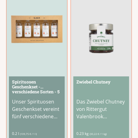
steckt alles drin für
einfach mit warmem
rauchige
...
Wasser quellen
lassen und mit
...
Spirituosen
Zwiebel Chutney
Geschenkset -
verschiedene Sorten - 5
x 40 ml
Unser Spirituosen
Das Zwiebel Chutney
Geschenkset vereint
von Rittergut
fünf verschiedene
Valenbrook
Spirituosen in
verbindet
handlichen 40-ml-
karamellisierte
0.2 l
0.23 kg
(109,75 € / 1 l)
(30,22 € / 1 kg)