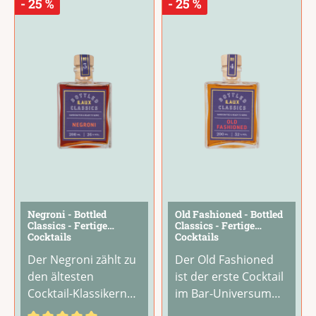
- 25 %
- 25 %
es gerne kräftig und
besonderer, sehr
scharf mögen.Sie ist
komplexer
vielseitig einsetzbar
Geschmack ist
...
als
...
Negroni - Bottled
Old Fashioned - Bottled
Classics - Fertige
Classics - Fertige
Cocktails
Cocktails
Der Negroni zählt zu
Der Old Fashioned
den ältesten
ist der erste Cocktail
Cocktail-Klassikern
im Bar-Universum
und gehört bis heute
auf Basis von Whisky