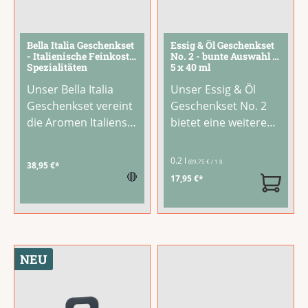
Bella Italia Geschenkset
Essig & Öl Geschenkset
- Italienische Feinkost-
No. 2 - bunte Auswahl -
Spezialitäten
5 x 40 ml
Unser Bella Italia
Unser Essig & Öl
Geschenkset vereint
Geschenkset No. 2
die Aromen Italiens
bietet eine weitere
in einer großzügigen
bunte Auswahl
Geschenkbox:
aromatischer
0.2 l
(89,75 € / 1 l)
38,95 €*
Italienische Pasta,
Spezialitäten in
🔴
17,95 €*
Tomatensaucen,
handlichen 40-ml-
Olivenöl und weitere
Fläschchen, darunter
Feinkost-
Olivenöl
Spezialitäten für
Zitronengras und
authentischen
Provence-Öl. Fünf
NEU
italienischen
sorgfältig
Genuss.Das perfekte
zusammengestellte
Geschenk für alle
Öle und Essige zum