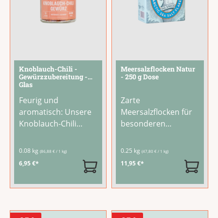
Knoblauch-Chili -
Meersalzflocken Natur
Gewürzzubereitung -
- 250 g Dose
Glas
Feurig und
Zarte
aromatisch: Unsere
Meersalzflocken für
Knoblauch-Chili
besonderen
Gewürzzubereitung
GenussDie
verbindet intensiven
knusprigen
0.08 kg
0.25 kg
(86,88 € / 1 kg)
(47,80 € / 1 kg)
Knoblauchgeschmac
Meersalzflocken der
6,95 €*
11,95 €*
k mit der Schärfe von
isländischen
Chili. Mit 68 %
Manufaktur Nordur
Knoblauch und 31 %
& Co gehören zu den
Chili eine würzige
ganz besonderen
Mischung für alle, die
Salzsorten. Ihr