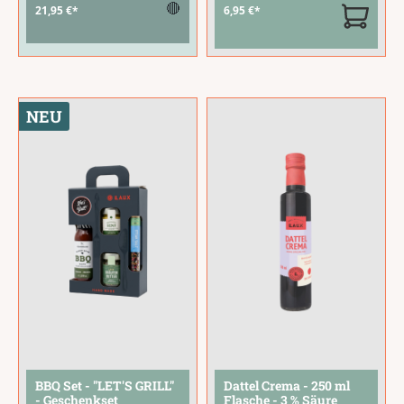
Fläschchen. Eine
Zwiebeln mit
🔴
21,95 €*
6,95 €*
bunte Auswahl aus
hochwertigem Aceto
Bränden und Likören
Balsamico, rotem
für alle, die gerne
Portwein und einem
probieren und
Hauch Rosmarin.
entdecken.Ein
Das Ergebnis ist ein
NEU
ideales Geschenk für
süß-herzhafter
Spirituosen-
Genuss nach
Liebhaber, zum
norddeutschem
Geburtstag oder als
Gutsrezept – intensiv
Mitbringsel
...
aromatisch und
vielseitig
...
BBQ Set - "LET'S GRILL"
Dattel Crema - 250 ml
- Geschenkset
Flasche - 3 % Säure