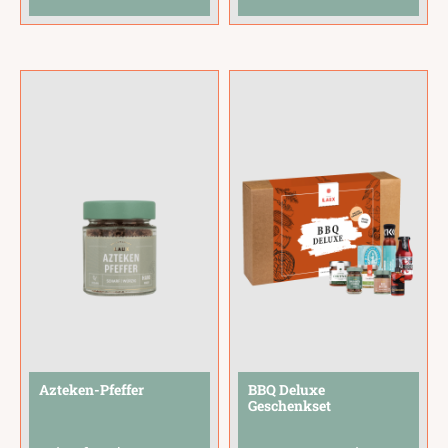
perfekt aufeinander
die besten Aromen
abgestimmte
für Marinaden,
Feinkostprodukte
Dressings und Dips:
aus der LAUX
Kräuter-Knoblauch
Manufaktur
Öl, Röstzwiebel Öl,
verleihen Fleisch,
Olivenöl Chili, Essig-
Gemüse
...
Kreation Tomate und
Bier
...
Azteken-Pfeffer
BBQ Deluxe
Geschenkset