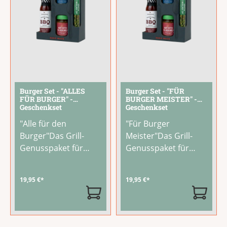
mit
...
Burger Set - "ALLES
Burger Set - "FÜR
FÜR BURGER" -
BURGER MEISTER" -
Geschenkset
Geschenkset
"Alle für den
"Für Burger
Burger"Das Grill-
Meister"Das Grill-
Genusspaket für
Genusspaket für
echte BBQ-FansMit
echte BBQ-FansMit
dem Alles für den
dem Für Burger
19,95 €*
19,95 €*
Burger-Set wird jeder
Meister-Set wird
Grillabend zum
jeder Grillabend zum
Geschmackserlebnis.
Geschmackserlebnis.
Vier perfekt
Vier perfekt