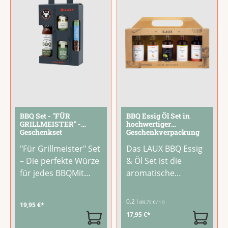
Italien-Liebhaber
Entdecken und
und
...
Genießen.Mit dem
Set
...
BBQ Set - "FÜR
BBQ Essig Öl Set in
GRILLMEISTER" -
hochwertiger
Geschenkset
Geschenkverpackung
"Für Grillmeister" Set
Das LAUX BBQ Essig
– Die perfekte Würze
& Öl Set ist die
für jedes BBQMit
aromatische
diesem Grill-
Grundausstattung
Klassiker Set gelingt
für Deine Grillsaison.
0.2 l
(89,75 € / 1 l)
19,95 €*
jedes Grillgericht im
Fünf ausgewählte
17,95 €*
Handumdrehen. Vier
Spezialitäten liefern