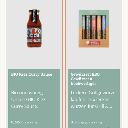
Heißgetränk, das von
Extraklasse.Das
innen wärmt.Einfach
ultimative Geschenk
einen halben
...
für alle, die beim
Grillen keine
Kompromisse
...
BIO Kiez Curry Sauce
Gewürzset BBQ
Gewürze in
hochwertiger
Geschenkverpackung
Bio und würzig:
Leckere Grillgewürze
Unsere BIO Kiez
kaufen - 5 x lecker
Curry Sauce
würzen für Grill &
verbindet
BBQDu liebst es für
aromatisches Curry
deine Gäste zu
0.245 l
0.076 kg
(22,24 € / 1 l)
(236,18 € / 1 kg)
mit fruchtiger
grillen und suchst