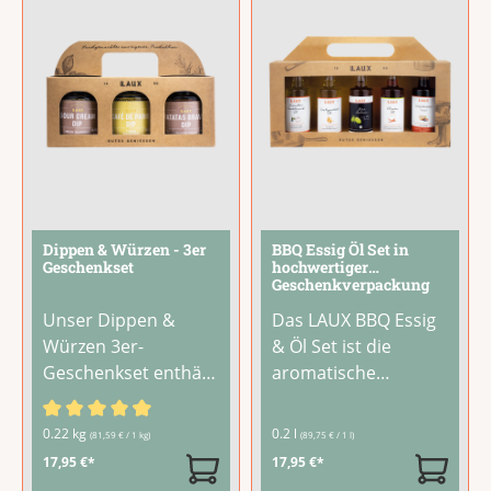
Scampi, Paella,
...
Liebhaber.Besonders
aromatisch
...
Dippen & Würzen - 3er
BBQ Essig Öl Set in
Geschenkset
hochwertiger
Geschenkverpackung
Unser Dippen &
Das LAUX BBQ Essig
Würzen 3er-
& Öl Set ist die
Geschenkset enthält
aromatische
drei aromatische
Grundausstattung
Gewürzzubereitunge
für Deine Grillsaison.
Durchschnittliche Bewertung von 4.67 von 5 Sternen
0.22 kg
0.2 l
(81,59 € / 1 kg)
(89,75 € / 1 l)
n zum Anrühren.
Fünf ausgewählte
17,95 €*
17,95 €*
Einfach mit Crème
Spezialitäten liefern