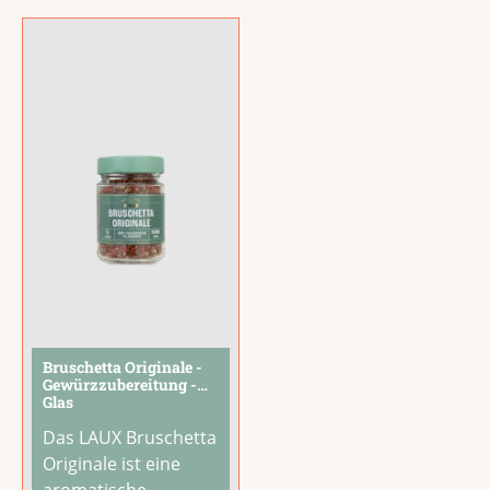
mit zugesetzter
Geschenk, das zum
Kohlensäure ist ein
Kochen einlädt.Die
vielseitiger Begleiter
Gewürzmischung
für jede Gelegenheit.
einfach mit warmem
Ob als prickelnder
Wasser quellen
Aperitif, zum
lassen und mit
...
Anstossen bei
...
Bruschetta Originale -
Gewürzzubereitung -
Glas
Das LAUX Bruschetta
Originale ist eine