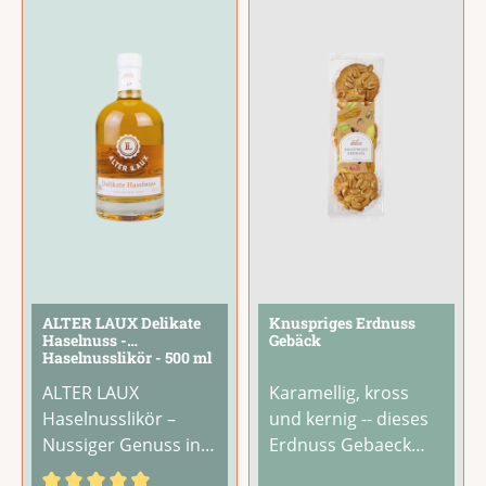
Zitrusnote eine
zergeht, ist also
besonders
handgefertigt und
aromatische
besteht aus den
Tiefe.Passt
allerbesten
...
hervorragend zu
jeder Art
...
ALTER LAUX Delikate
Knuspriges Erdnuss
Haselnuss -
Gebäck
Haselnusslikör - 500 ml
Flasche
ALTER LAUX
Karamellig, kross
Haselnusslikör –
und kernig -- dieses
Nussiger Genuss in
Erdnuss Gebaeck
seiner edelsten
ueberzeugt mit