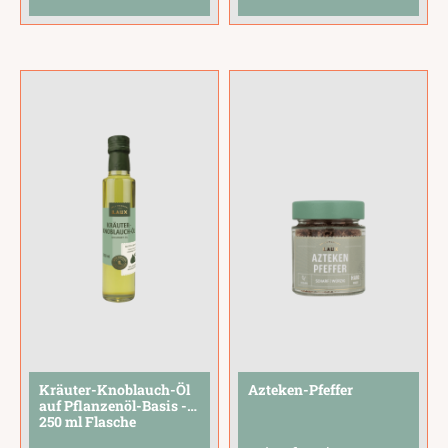
fraîche, Quark oder
die besten Aromen
Schmand verrühren
für Marinaden,
– und fertig ist der
Dressings und Dips:
Dip.Perfekt als
Kräuter-Knoblauch
Geschenk für
Öl, Röstzwiebel Öl,
Hobbyköche und
Olivenöl Chili, Essig-
Grill-Fans. Auch zum
Kreation Tomate und
Geburtstag, Einzug
Bier
...
oder als
...
Kräuter-Knoblauch-Öl
Azteken-Pfeffer
auf Pflanzenöl-Basis -
250 ml Flasche