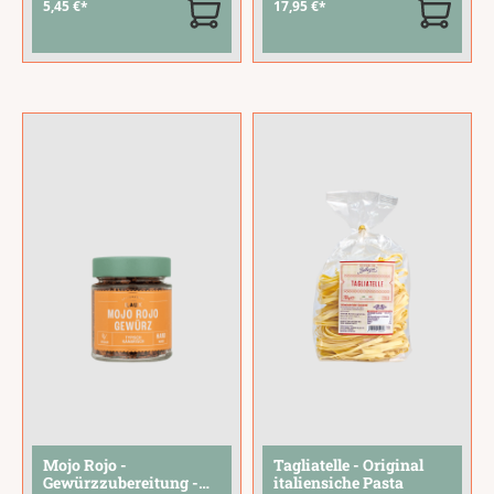
5,45 €*
17,95 €*
Tomatenbasis in Bio-
die beste Würz-
Qualität. Eine Sauce
Grundausstattung?
mit Charakter für
Du hast sie gerade
alle, die Currywurst
gefunden! Im LAUX
und Street Food
BBQ 5er
lieben.Sie passt
Gewürzröhrchen-Set
perfekt zu
steckt alles drin für
Currywurst,
rauchige
...
Pommes, Bratwurst
und Street-Food-
Gerichten.
...
Mojo Rojo -
Tagliatelle - Original
Gewürzzubereitung -
italiensiche Pasta