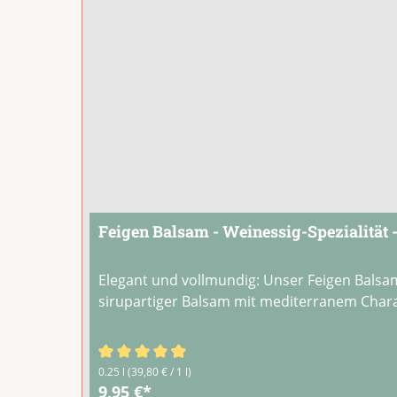
Feigen Balsam - Weinessig-Spezialität -
Elegant und vollmundig: Unser Feigen Balsam
sirupartiger Balsam mit mediterranem Charak
Durchschnittliche Bewertung von 4.67 von 5
0.25 l
(39,80 € / 1 l)
9,95 €*