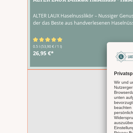
ALTER LAUX Haselnusslikör – Nussiger Genu
der das Beste aus handverlesenen Haselnüsse
Durchschnittliche Bewertung von 4.67 von 5
0.5 l
(53,90 € / 1 l)
26,95 €*