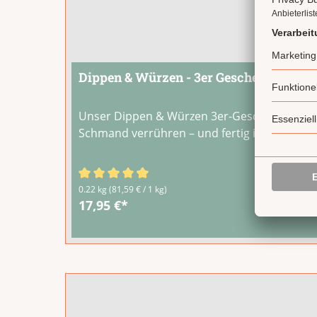
Dippen & Würzen - 3er Geschenkset
Unser Dippen & Würzen 3er-Geschenkset ent
Schmand verrühren – und fertig ist der Dip.
Durchschnittliche Bewertung von 4.67 von 5
0.22 kg
(81,59 € / 1 kg)
17,95 €*
Produktgalerie überspringen